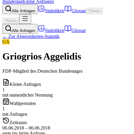
Bundestag
Kleine Anfragen
Statistiken
Glossar
Alle Anfragen
Theme
Theme
Statistiken
Glossar
Alle Anfragen
← Zur Abgeordneten-Statistik
GA
Griogrios Aggelidis
FDP
·
Mitglied des Deutschen Bundestages
Kleine Anfragen
1
mit namentlicher Nennung
Wahlperioden
1
mit Anfragen
Zeitraum
06.06.2018 – 06.06.2018
erste bis letzte Anfrage