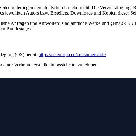
n Seiten unterliegen dem deutschen Urheberrecht. Die Vervielfältigung,
 jeweiligen Autors bzw. Erstellers. Downloads und Kopien dieser Seite
 (Kleine Anfragen und Antworten) sind amtliche Werke und gemäß § 5 
hen Bundestages.
ilegung (OS) bereit:
https://ec.europa.eu/consumers/odr/
vor einer Verbraucherschlichtungsstelle teilzunehmen.