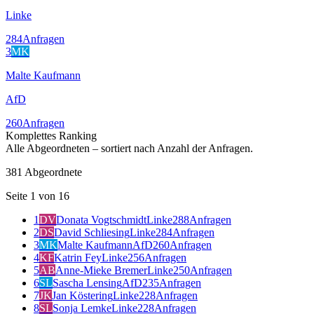
Linke
284
Anfragen
3
MK
Malte Kaufmann
AfD
260
Anfragen
Komplettes Ranking
Alle Abgeordneten – sortiert nach Anzahl der Anfragen.
381
Abgeordnete
Seite
1
von
16
1
DV
Donata Vogtschmidt
Linke
288
Anfragen
2
DS
David Schliesing
Linke
284
Anfragen
3
MK
Malte Kaufmann
AfD
260
Anfragen
4
KF
Katrin Fey
Linke
256
Anfragen
5
AB
Anne-Mieke Bremer
Linke
250
Anfragen
6
SL
Sascha Lensing
AfD
235
Anfragen
7
JK
Jan Köstering
Linke
228
Anfragen
8
SL
Sonja Lemke
Linke
228
Anfragen