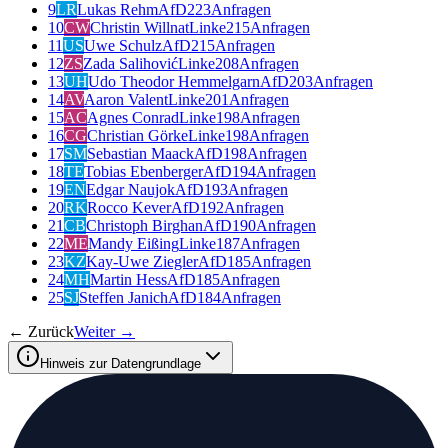
9
LR
Lukas Rehm
AfD
223
Anfragen
10
CW
Christin Willnat
Linke
215
Anfragen
11
US
Uwe Schulz
AfD
215
Anfragen
12
ZS
Zada Salihović
Linke
208
Anfragen
13
UH
Udo Theodor Hemmelgarn
AfD
203
Anfragen
14
AV
Aaron Valent
Linke
201
Anfragen
15
AC
Agnes Conrad
Linke
198
Anfragen
16
CG
Christian Görke
Linke
198
Anfragen
17
SM
Sebastian Maack
AfD
198
Anfragen
18
TE
Tobias Ebenberger
AfD
194
Anfragen
19
EN
Edgar Naujok
AfD
193
Anfragen
20
RK
Rocco Kever
AfD
192
Anfragen
21
CB
Christoph Birghan
AfD
190
Anfragen
22
ME
Mandy Eißing
Linke
187
Anfragen
23
KZ
Kay-Uwe Ziegler
AfD
185
Anfragen
24
MH
Martin Hess
AfD
185
Anfragen
25
SJ
Steffen Janich
AfD
184
Anfragen
← Zurück
Weiter →
Hinweis zur Datengrundlage