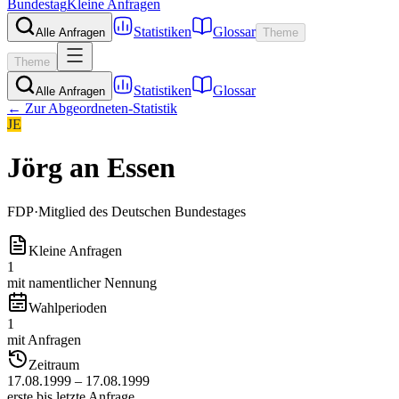
Bundestag
Kleine Anfragen
Statistiken
Glossar
Alle Anfragen
Theme
Theme
Statistiken
Glossar
Alle Anfragen
← Zur Abgeordneten-Statistik
JE
Jörg an Essen
FDP
·
Mitglied des Deutschen Bundestages
Kleine Anfragen
1
mit namentlicher Nennung
Wahlperioden
1
mit Anfragen
Zeitraum
17.08.1999 – 17.08.1999
erste bis letzte Anfrage