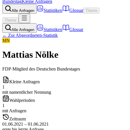
Bundestag
Kleine Anfragen
Statistiken
Glossar
Alle Anfragen
Theme
Theme
Statistiken
Glossar
Alle Anfragen
← Zur Abgeordneten-Statistik
MN
Mattias Nölke
FDP
·
Mitglied des Deutschen Bundestages
Kleine Anfragen
1
mit namentlicher Nennung
Wahlperioden
1
mit Anfragen
Zeitraum
01.06.2021 – 01.06.2021
erste bis letzte Anfrage