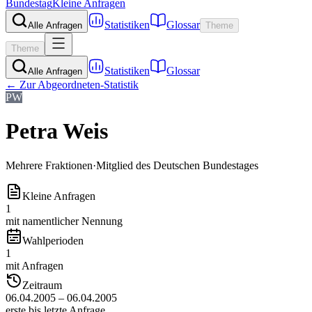
Bundestag
Kleine Anfragen
Statistiken
Glossar
Alle Anfragen
Theme
Theme
Statistiken
Glossar
Alle Anfragen
← Zur Abgeordneten-Statistik
PW
Petra Weis
Mehrere Fraktionen
·
Mitglied des Deutschen Bundestages
Kleine Anfragen
1
mit namentlicher Nennung
Wahlperioden
1
mit Anfragen
Zeitraum
06.04.2005 – 06.04.2005
erste bis letzte Anfrage