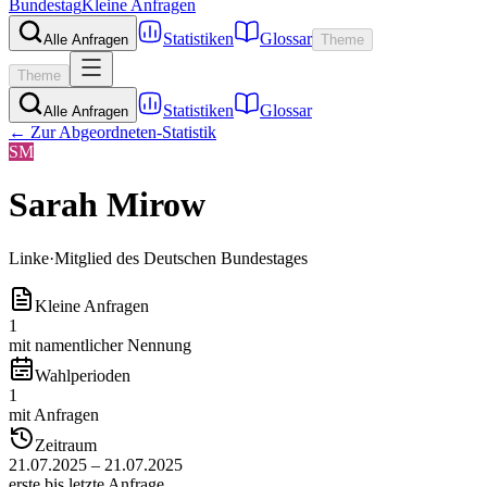
Bundestag
Kleine Anfragen
Statistiken
Glossar
Alle Anfragen
Theme
Theme
Statistiken
Glossar
Alle Anfragen
← Zur Abgeordneten-Statistik
SM
Sarah Mirow
Linke
·
Mitglied des Deutschen Bundestages
Kleine Anfragen
1
mit namentlicher Nennung
Wahlperioden
1
mit Anfragen
Zeitraum
21.07.2025 – 21.07.2025
erste bis letzte Anfrage