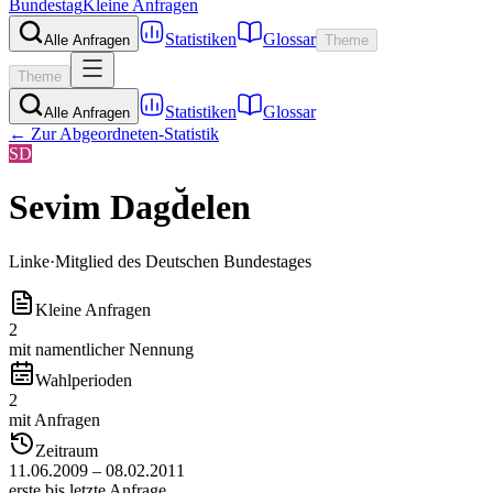
Bundestag
Kleine Anfragen
Statistiken
Glossar
Alle Anfragen
Theme
Theme
Statistiken
Glossar
Alle Anfragen
← Zur Abgeordneten-Statistik
SD
Sevim Dagd̆elen
Linke
·
Mitglied des Deutschen Bundestages
Kleine Anfragen
2
mit namentlicher Nennung
Wahlperioden
2
mit Anfragen
Zeitraum
11.06.2009 – 08.02.2011
erste bis letzte Anfrage