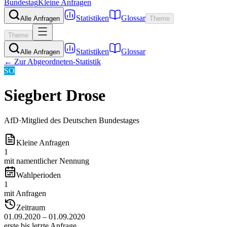
Bundestag
Kleine Anfragen
Statistiken
Glossar
Alle Anfragen
Theme
Theme
Statistiken
Glossar
Alle Anfragen
← Zur Abgeordneten-Statistik
SO
Siegbert Drose
AfD
·
Mitglied des Deutschen Bundestages
Kleine Anfragen
1
mit namentlicher Nennung
Wahlperioden
1
mit Anfragen
Zeitraum
01.09.2020 – 01.09.2020
erste bis letzte Anfrage