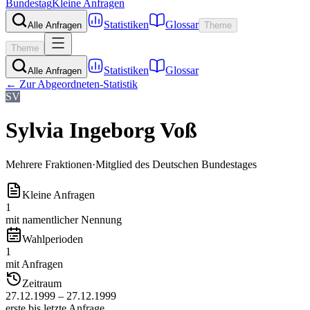
Bundestag
Kleine Anfragen
Statistiken
Glossar
Alle Anfragen
Theme
Theme
Statistiken
Glossar
Alle Anfragen
← Zur Abgeordneten-Statistik
SV
Sylvia Ingeborg Voß
Mehrere Fraktionen
·
Mitglied des Deutschen Bundestages
Kleine Anfragen
1
mit namentlicher Nennung
Wahlperioden
1
mit Anfragen
Zeitraum
27.12.1999 – 27.12.1999
erste bis letzte Anfrage