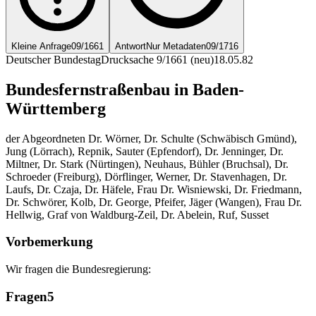
Kleine Anfrage
09/1661
Antwort
Nur Metadaten
09/1716
Deutscher Bundestag
Drucksache 9/1661 (neu)
18.05.82
Bundesfernstraßenbau in Baden-
Württemberg
der Abgeordneten Dr. Wörner, Dr. Schulte (Schwäbisch Gmünd),
Jung (Lörrach), Repnik, Sauter (Epfendorf), Dr. Jenninger, Dr.
Miltner, Dr. Stark (Nürtingen), Neuhaus, Bühler (Bruchsal), Dr.
Schroeder (Freiburg), Dörflinger, Werner, Dr. Stavenhagen, Dr.
Laufs, Dr. Czaja, Dr. Häfele, Frau Dr. Wisniewski, Dr. Friedmann,
Dr. Schwörer, Kolb, Dr. George, Pfeifer, Jäger (Wangen), Frau Dr.
Hellwig, Graf von Waldburg-Zeil, Dr. Abelein, Ruf, Susset
Vorbemerkung
Wir fragen die Bundesregierung:
Fragen
5