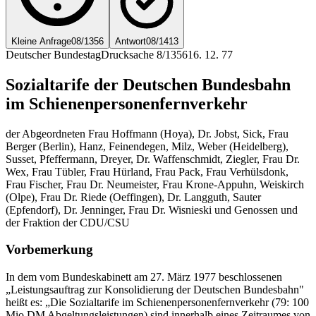
Kleine Anfrage
08/1356
Antwort
08/1413
Deutscher Bundestag
Drucksache 8/1356
16. 12. 77
Sozialtarife der Deutschen Bundesbahn
im Schienenpersonenfernverkehr
der Abgeordneten Frau Hoffmann (Hoya), Dr. Jobst, Sick, Frau
Berger (Berlin), Hanz, Feinendegen, Milz, Weber (Heidelberg),
Susset, Pfeffermann, Dreyer, Dr. Waffenschmidt, Ziegler, Frau Dr.
Wex, Frau Tübler, Frau Hürland, Frau Pack, Frau Verhülsdonk,
Frau Fischer, Frau Dr. Neumeister, Frau Krone-Appuhn, Weiskirch
(Olpe), Frau Dr. Riede (Oeffingen), Dr. Langguth, Sauter
(Epfendorf), Dr. Jenninger, Frau Dr. Wisnieski und Genossen und
der Fraktion der CDU/CSU
Vorbemerkung
In dem vom Bundeskabinett am 27. März 1977 beschlossenen
„Leistungsauftrag zur Konsolidierung der Deutschen Bundesbahn"
heißt es: „Die Sozialtarife im Schienenpersonenfernverkehr (79: 100
Mio DM Abgeltungsleistungen) sind innerhalb eines Zeitraumes von