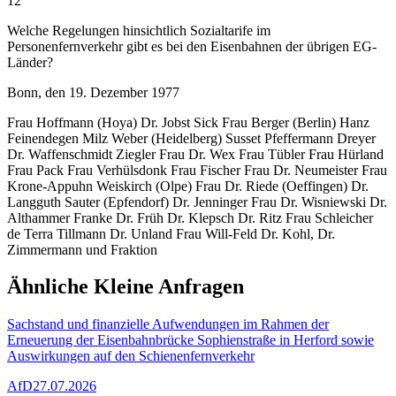
12
Welche Regelungen hinsichtlich Sozialtarife im
Personenfernverkehr gibt es bei den Eisenbahnen der übrigen EG-
Länder?
Bonn, den 19. Dezember 1977
Frau Hoffmann (Hoya) Dr. Jobst Sick Frau Berger (Berlin) Hanz
Feinendegen Milz Weber (Heidelberg) Susset Pfeffermann Dreyer
Dr. Waffenschmidt Ziegler Frau Dr. Wex Frau Tübler Frau Hürland
Frau Pack Frau Verhülsdonk Frau Fischer Frau Dr. Neumeister Frau
Krone-Appuhn Weiskirch (Olpe) Frau Dr. Riede (Oeffingen) Dr.
Langguth Sauter (Epfendorf) Dr. Jenninger Frau Dr. Wisniewski Dr.
Althammer Franke Dr. Früh Dr. Klepsch Dr. Ritz Frau Schleicher
de Terra Tillmann Dr. Unland Frau Will-Feld Dr. Kohl, Dr.
Zimmermann und Fraktion
Ähnliche Kleine Anfragen
Sachstand und finanzielle Aufwendungen im Rahmen der
Erneuerung der Eisenbahnbrücke Sophienstraße in Herford sowie
Auswirkungen auf den Schienenfernverkehr
AfD
27.07.2026