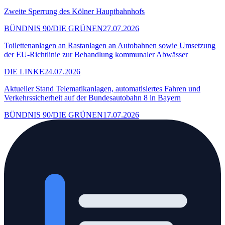
Zweite Sperrung des Kölner Hauptbahnhofs
BÜNDNIS 90/DIE GRÜNEN
27.07.2026
Toilettenanlagen an Rastanlagen an Autobahnen sowie Umsetzung
der EU-Richtlinie zur Behandlung kommunaler Abwässer
DIE LINKE
24.07.2026
Aktueller Stand Telematikanlagen, automatisiertes Fahren und
Verkehrssicherheit auf der Bundesautobahn 8 in Bayern
BÜNDNIS 90/DIE GRÜNEN
17.07.2026