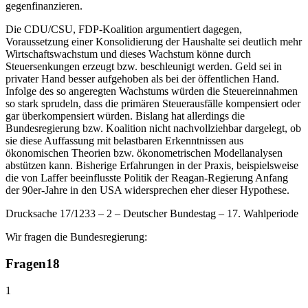
gegenfinanzieren.
Die CDU/CSU, FDP-Koalition argumentiert dagegen,
Voraussetzung einer Konsolidierung der Haushalte sei deutlich mehr
Wirtschaftswachstum und dieses Wachstum könne durch
Steuersenkungen erzeugt bzw. beschleunigt werden. Geld sei in
privater Hand besser aufgehoben als bei der öffentlichen Hand.
Infolge des so angeregten Wachstums würden die Steuereinnahmen
so stark sprudeln, dass die primären Steuerausfälle kompensiert oder
gar überkompensiert würden. Bislang hat allerdings die
Bundesregierung bzw. Koalition nicht nachvollziehbar dargelegt, ob
sie diese Auffassung mit belastbaren Erkenntnissen aus
ökonomischen Theorien bzw. ökonometrischen Modellanalysen
abstützen kann. Bisherige Erfahrungen in der Praxis, beispielsweise
die von Laffer beeinflusste Politik der Reagan-Regierung Anfang
der 90er-Jahre in den USA widersprechen eher dieser Hypothese.
Drucksache 17/1233 – 2 – Deutscher Bundestag – 17. Wahlperiode
Wir fragen die Bundesregierung:
Fragen
18
1