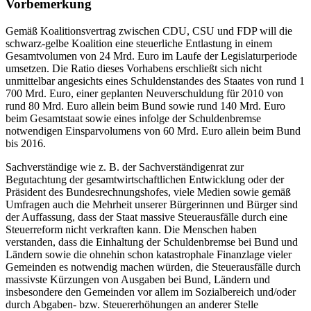
Vorbemerkung
Gemäß Koalitionsvertrag zwischen CDU, CSU und FDP will die
schwarz-gelbe Koalition eine steuerliche Entlastung in einem
Gesamtvolumen von 24 Mrd. Euro im Laufe der Legislaturperiode
umsetzen. Die Ratio dieses Vorhabens erschließt sich nicht
unmittelbar angesichts eines Schuldenstandes des Staates von rund 1
700 Mrd. Euro, einer geplanten Neuverschuldung für 2010 von
rund 80 Mrd. Euro allein beim Bund sowie rund 140 Mrd. Euro
beim Gesamtstaat sowie eines infolge der Schuldenbremse
notwendigen Einsparvolumens von 60 Mrd. Euro allein beim Bund
bis 2016.
Sachverständige wie z. B. der Sachverständigenrat zur
Begutachtung der gesamtwirtschaftlichen Entwicklung oder der
Präsident des Bundesrechnungshofes, viele Medien sowie gemäß
Umfragen auch die Mehrheit unserer Bürgerinnen und Bürger sind
der Auffassung, dass der Staat massive Steuerausfälle durch eine
Steuerreform nicht verkraften kann. Die Menschen haben
verstanden, dass die Einhaltung der Schuldenbremse bei Bund und
Ländern sowie die ohnehin schon katastrophale Finanzlage vieler
Gemeinden es notwendig machen würden, die Steuerausfälle durch
massivste Kürzungen von Ausgaben bei Bund, Ländern und
insbesondere den Gemeinden vor allem im Sozialbereich und/oder
durch Abgaben- bzw. Steuererhöhungen an anderer Stelle