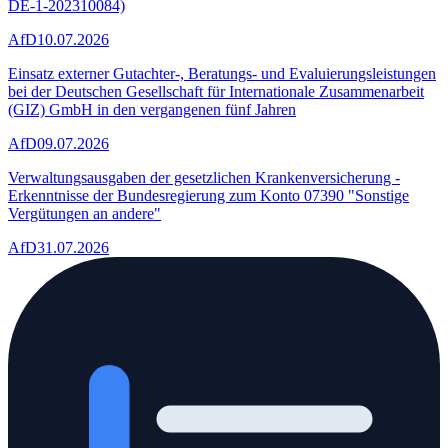
DE-1-202310084)
AfD
10.07.2026
Einsatz externer Gutachter-, Beratungs- und Evaluierungsleistungen
bei der Deutschen Gesellschaft für Internationale Zusammenarbeit
(GIZ) GmbH in den vergangenen fünf Jahren
AfD
09.07.2026
Verwaltungsausgaben der gesetzlichen Krankenversicherung -
Erkenntnisse der Bundesregierung zum Konto 07390 "Sonstige
Vergütungen an andere"
AfD
31.07.2026