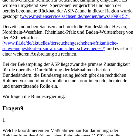
wurden umgehend zwei Sperrzonen eingerichtet und auch der
bereits begonnene Rückbau der ASP-Zäune in dieser Region wurde
gestoppt (
www.medienservice.sachsen.de/medien/news/1096152).
Derzeit sind neben Sachsen auch noch die Bundesländer Hessen,
Nordrhein-Westfalen, Rheinland-Pfalz und Baden-Württemberg von
der ASP betroffen
(
www.fli.de/de/aktuelles/tierseuchengeschehen/afrikanische-
schweinepest/karten-zur-afrikanischen-schweinepest/)
und es ist mit
einer weiteren Ausbreitung zu rechnen.
Bei der Bekämpfung der ASP liegt zwar die primäre Zuständigkeit
für die operative Durchführung der Maßnahmen bei den
Bundesländern, die Bundesregierung jedoch gibt den rechtlichen
Rahmen vor und nimmt vor allem eine koordinierende, beratende
und unterstützende Rolle ein.
Wir fragen die Bundesregierung:
Fragen
9
1
Welche koordinierenden Maßnahmen zur Eindämmung oder
Bekämpfung der Afrikanischen Schweinepest (ASP) setzt die