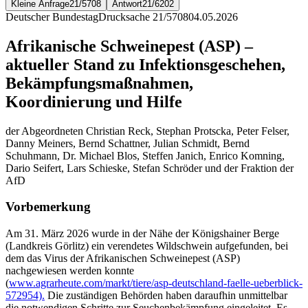
Kleine Anfrage
21/5708
Antwort
21/6202
Deutscher Bundestag
Drucksache 21/5708
04.05.2026
Afrikanische Schweinepest (ASP) –
aktueller Stand zu Infektionsgeschehen,
Bekämpfungsmaßnahmen,
Koordinierung und Hilfe
der Abgeordneten Christian Reck, Stephan Protscka, Peter Felser,
Danny Meiners, Bernd Schattner, Julian Schmidt, Bernd
Schuhmann, Dr. Michael Blos, Steffen Janich, Enrico Komning,
Dario Seifert, Lars Schieske, Stefan Schröder und der Fraktion der
AfD
Vorbemerkung
Am 31. März 2026 wurde in der Nähe der Königshainer Berge
(Landkreis Görlitz) ein verendetes Wildschwein aufgefunden, bei
dem das Virus der Afrikanischen Schweinepest (ASP)
nachgewiesen werden konnte
(
www.agrarheute.com/markt/tiere/asp-deutschland-faelle-ueberblick-
572954).
Die zuständigen Behörden haben daraufhin unmittelbar
die notwendigen Schritte zur Seuchenbekämpfung eingeleitet. Es