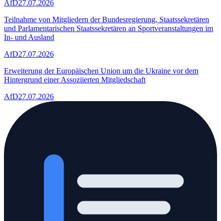
AfD
27.07.2026
Teilnahme von Mitgliedern der Bundesregierung, Staatssekretären
und Parlamentarischen Staatssekretären an Sportveranstaltungen im
In- und Ausland
AfD
27.07.2026
Erweiterung der Europäischen Union um die Ukraine vor dem
Hintergrund einer Assoziierten Mitgliedschaft
AfD
27.07.2026