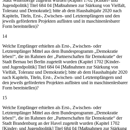
Stadt Wittenberge zugeteilt wurden (Kapitel 1702 [Kinder- und
Jugendpolitik] Titel 684 04 [Maßnahmen zur Stärkung von Vielfalt,
Toleranz und Demokratie]; bitte ab dem Haushaltsjahr 2020 nach
Kapiteln, Titeln, Erst-, Zwischen- und Letztempfängern und den
jeweils geförderten Projekten auflisten und in maschinenlesbarer
Form bereitstellen)?
14
Welche Empfänger erhielten als Erst-, Zwischen- oder
Letztempfänger Mittel aus dem Bundesprogramm „Demokratie
leben!“, die im Rahmen der „Partnerschaften für Demokratie“ der
Stadt Bernau bei Berlin zugeteilt wurden (Kapitel 1702 [Kinder-
und Jugendpolitik] Titel 684 04 [Maßnahmen zur Stärkung von
Vielfalt, Toleranz und Demokratie]; bitte ab dem Haushaltsjahr 2020
nach Kapiteln, Titeln, Erst-, Zwischen- und Letztempfängern und
den jeweils geförderten Projekten auflisten und in maschinenlesbarer
Form bereitstellen)?
15
Welche Empfänger erhielten als Erst-, Zwischen- oder
Letztempfänger Mittel aus dem Bundesprogramm „Demokratie
leben!“, die im Rahmen der „Partnerschaften für Demokratie“ der
Stadt Brandenburg an der Havel zugeteilt wurden (Kapitel 1702
[Kinder- und Jugendpolitik] Titel 684 04 [Maßnahmen zur Stärkung