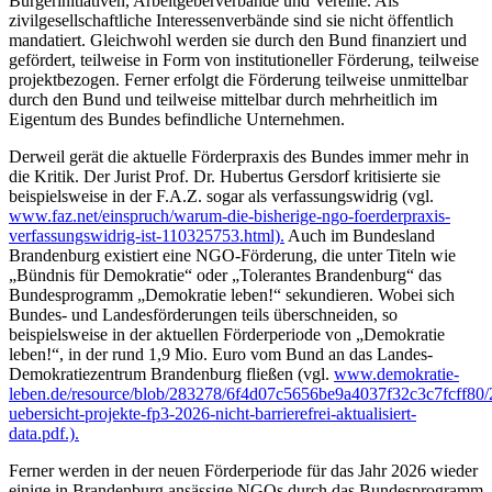
Bürgerinitiativen, Arbeitgeberverbände und Vereine. Als
zivilgesellschaftliche Interessenverbände sind sie nicht öffentlich
mandatiert. Gleichwohl werden sie durch den Bund finanziert und
gefördert, teilweise in Form von institutioneller Förderung, teilweise
projektbezogen. Ferner erfolgt die Förderung teilweise unmittelbar
durch den Bund und teilweise mittelbar durch mehrheitlich im
Eigentum des Bundes befindliche Unternehmen.
Derweil gerät die aktuelle Förderpraxis des Bundes immer mehr in
die Kritik. Der Jurist Prof. Dr. Hubertus Gersdorf kritisierte sie
beispielsweise in der F.A.Z. sogar als verfassungswidrig (vgl.
www.faz.net/einspruch/warum-die-bisherige-ngo-foerderpraxis-
verfassungswidrig-ist-110325753.html).
Auch im Bundesland
Brandenburg existiert eine NGO-Förderung, die unter Titeln wie
„Bündnis für Demokratie“ oder „Tolerantes Brandenburg“ das
Bundesprogramm „Demokratie leben!“ sekundieren. Wobei sich
Bundes- und Landesförderungen teils überschneiden, so
beispielsweise in der aktuellen Förderperiode von „Demokratie
leben!“, in der rund 1,9 Mio. Euro vom Bund an das Landes-
Demokratiezentrum Brandenburg fließen (vgl.
www.demokratie-
leben.de/resource/blob/283278/6f4d07c5656be9a4037f32c3c7fcff80
uebersicht-projekte-fp3-2026-nicht-barrierefrei-aktualisiert-
data.pdf.).
Ferner werden in der neuen Förderperiode für das Jahr 2026 wieder
einige in Brandenburg ansässige NGOs durch das Bundesprogramm