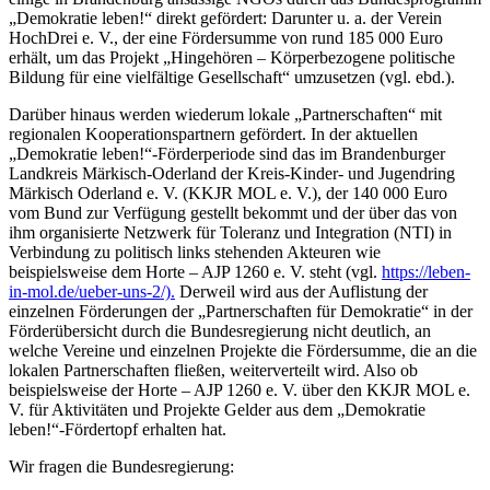
„Demokratie leben!“ direkt gefördert: Darunter u. a. der Verein
HochDrei e. V., der eine Fördersumme von rund 185 000 Euro
erhält, um das Projekt „Hingehören – Körperbezogene politische
Bildung für eine vielfältige Gesellschaft“ umzusetzen (vgl. ebd.).
Darüber hinaus werden wiederum lokale „Partnerschaften“ mit
regionalen Kooperationspartnern gefördert. In der aktuellen
„Demokratie leben!“-Förderperiode sind das im Brandenburger
Landkreis Märkisch-Oderland der Kreis-Kinder- und Jugendring
Märkisch Oderland e. V. (KKJR MOL e. V.), der 140 000 Euro
vom Bund zur Verfügung gestellt bekommt und der über das von
ihm organisierte Netzwerk für Toleranz und Integration (NTI) in
Verbindung zu politisch links stehenden Akteuren wie
beispielsweise dem Horte – AJP 1260 e. V. steht (vgl.
https://leben-
in-mol.de/ueber-uns-2/).
Derweil wird aus der Auflistung der
einzelnen Förderungen der „Partnerschaften für Demokratie“ in der
Förderübersicht durch die Bundesregierung nicht deutlich, an
welche Vereine und einzelnen Projekte die Fördersumme, die an die
lokalen Partnerschaften fließen, weiterverteilt wird. Also ob
beispielsweise der Horte – AJP 1260 e. V. über den KKJR MOL e.
V. für Aktivitäten und Projekte Gelder aus dem „Demokratie
leben!“-Fördertopf erhalten hat.
Wir fragen die Bundesregierung: