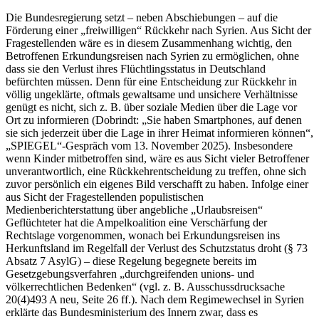
Die Bundesregierung setzt – neben Abschiebungen – auf die
Förderung einer „freiwilligen“ Rückkehr nach Syrien. Aus Sicht der
Fragestellenden wäre es in diesem Zusammenhang wichtig, den
Betroffenen Erkundungsreisen nach Syrien zu ermöglichen, ohne
dass sie den Verlust ihres Flüchtlingsstatus in Deutschland
befürchten müssen. Denn für eine Entscheidung zur Rückkehr in
völlig ungeklärte, oftmals gewaltsame und unsichere Verhältnisse
genügt es nicht, sich z. B. über soziale Medien über die Lage vor
Ort zu informieren (Dobrindt: „Sie haben Smartphones, auf denen
sie sich jederzeit über die Lage in ihrer Heimat informieren können“,
„SPIEGEL“-Gespräch vom 13. November 2025). Insbesondere
wenn Kinder mitbetroffen sind, wäre es aus Sicht vieler Betroffener
unverantwortlich, eine Rückkehrentscheidung zu treffen, ohne sich
zuvor persönlich ein eigenes Bild verschafft zu haben. Infolge einer
aus Sicht der Fragestellenden populistischen
Medienberichterstattung über angebliche „Urlaubsreisen“
Geflüchteter hat die Ampelkoalition eine Verschärfung der
Rechtslage vorgenommen, wonach bei Erkundungsreisen ins
Herkunftsland im Regelfall der Verlust des Schutzstatus droht (§ 73
Absatz 7 AsylG) – diese Regelung begegnete bereits im
Gesetzgebungsverfahren „durchgreifenden unions- und
völkerrechtlichen Bedenken“ (vgl. z. B. Ausschussdrucksache
20(4)493 A neu, Seite 26 ff.). Nach dem Regimewechsel in Syrien
erklärte das Bundesministerium des Innern zwar, dass es