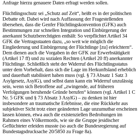
Anfrage hierzu genauere Daten erfragt werden sollen.
Flüchtlingsschutz sei „Schutz auf Zeit“, heißt es in der politischen
Debatte oft. Dabei wird nach Auffassung der Fragestellenden
übersehen, dass die Genfer Flüchtlingskonvention (GFK) auch
Bestimmungen zur schnellen Integration und Einbürgerung der
anerkannt Schutzberechtigten enthält: So verpflichtet Artikel 34
GFK die Vertragsstaaten dazu, „so weit wie möglich die
Eingliederung und Einbürgerung der Flüchtlinge [zu] erleichtern“.
Dem dienen auch die Vorgaben in der GFK zur Erwerbstätigkeit
(Artikel 17 ff) und zu sozialen Rechten (Artikel 20 ff) anerkannter
Flüchtlinge. Schließlich steht der Widerruf des Flüchtlingsstatus
unter dem Vorbehalt, dass sich die Lage im Herkunftsland erheblich
und dauerhaft stabilisiert haben muss (vgl. § 73 Absatz 1 Satz 3
Asylgesetz, AsylG), und selbst dann kann ein Widerruf unzulässig
sein, wenn sich Betroffene auf „zwingende, auf früheren
Verfolgungen beruhende Gründe berufen“ können (vgl. Artikel 1 C
Nr. 5 GFK und § 73 Absatz 3 AsylG) – zu denken ist hier
insbesondere an traumatische Erlebnisse, die eine Rückkehr aus
subjektiver Sicht trotz einer geänderten Lage unzumutbar erscheinen
lassen können, etwa auch die existenziellen Bedrohungen im
Rahmen eines Völkermords, wie sie die Gruppe jesidischer
Geflüchteter erleiden musste (so auch die Bundesregierung auf
Bundestagsdrucksache 20/5850 zu Frage 8a).