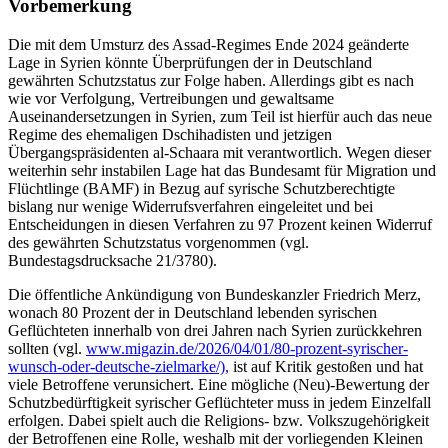
Vorbemerkung
Die mit dem Umsturz des Assad-Regimes Ende 2024 geänderte
Lage in Syrien könnte Überprüfungen der in Deutschland
gewährten Schutzstatus zur Folge haben. Allerdings gibt es nach
wie vor Verfolgung, Vertreibungen und gewaltsame
Auseinandersetzungen in Syrien, zum Teil ist hierfür auch das neue
Regime des ehemaligen Dschihadisten und jetzigen
Übergangspräsidenten al-Schaara mit verantwortlich. Wegen dieser
weiterhin sehr instabilen Lage hat das Bundesamt für Migration und
Flüchtlinge (BAMF) in Bezug auf syrische Schutzberechtigte
bislang nur wenige Widerrufsverfahren eingeleitet und bei
Entscheidungen in diesen Verfahren zu 97 Prozent keinen Widerruf
des gewährten Schutzstatus vorgenommen (vgl.
Bundestagsdrucksache 21/3780).
Die öffentliche Ankündigung von Bundeskanzler Friedrich Merz,
wonach 80 Prozent der in Deutschland lebenden syrischen
Geflüchteten innerhalb von drei Jahren nach Syrien zurückkehren
sollten (vgl.
www.migazin.de/2026/04/01/80-prozent-syrischer-
wunsch-oder-deutsche-zielmarke/),
ist auf Kritik gestoßen und hat
viele Betroffene verunsichert. Eine mögliche (Neu)-Bewertung der
Schutzbedürftigkeit syrischer Geflüchteter muss in jedem Einzelfall
erfolgen. Dabei spielt auch die Religions- bzw. Volkszugehörigkeit
der Betroffenen eine Rolle, weshalb mit der vorliegenden Kleinen