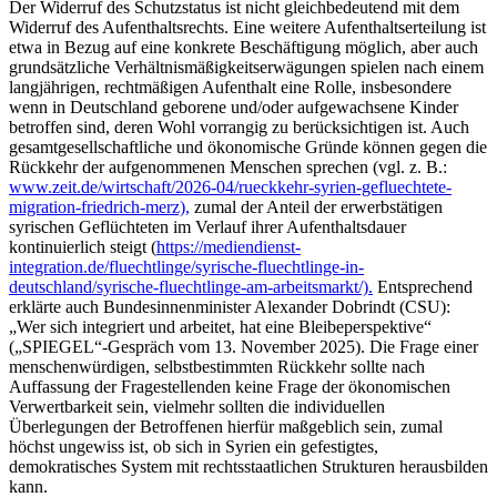
Der Widerruf des Schutzstatus ist nicht gleichbedeutend mit dem
Widerruf des Aufenthaltsrechts. Eine weitere Aufenthaltserteilung ist
etwa in Bezug auf eine konkrete Beschäftigung möglich, aber auch
grundsätzliche Verhältnismäßigkeitserwägungen spielen nach einem
langjährigen, rechtmäßigen Aufenthalt eine Rolle, insbesondere
wenn in Deutschland geborene und/oder aufgewachsene Kinder
betroffen sind, deren Wohl vorrangig zu berücksichtigen ist. Auch
gesamtgesellschaftliche und ökonomische Gründe können gegen die
Rückkehr der aufgenommenen Menschen sprechen (vgl. z. B.:
www.zeit.de/wirtschaft/2026-04/rueckkehr-syrien-gefluechtete-
migration-friedrich-merz),
zumal der Anteil der erwerbstätigen
syrischen Geflüchteten im Verlauf ihrer Aufenthaltsdauer
kontinuierlich steigt (
https://mediendienst-
integration.de/fluechtlinge/syrische-fluechtlinge-in-
deutschland/syrische-fluechtlinge-am-arbeitsmarkt/).
Entsprechend
erklärte auch Bundesinnenminister Alexander Dobrindt (CSU):
„Wer sich integriert und arbeitet, hat eine Bleibeperspektive“
(„SPIEGEL“-Gespräch vom 13. November 2025). Die Frage einer
menschenwürdigen, selbstbestimmten Rückkehr sollte nach
Auffassung der Fragestellenden keine Frage der ökonomischen
Verwertbarkeit sein, vielmehr sollten die individuellen
Überlegungen der Betroffenen hierfür maßgeblich sein, zumal
höchst ungewiss ist, ob sich in Syrien ein gefestigtes,
demokratisches System mit rechtsstaatlichen Strukturen herausbilden
kann.