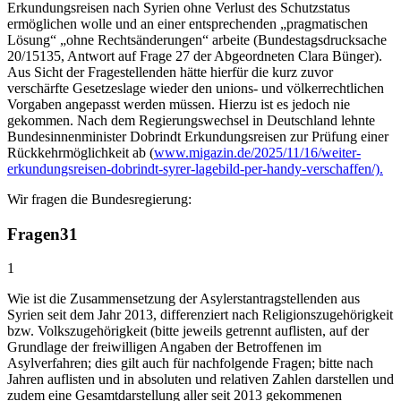
Erkundungsreisen nach Syrien ohne Verlust des Schutzstatus
ermöglichen wolle und an einer entsprechenden „pragmatischen
Lösung“ „ohne Rechtsänderungen“ arbeite (Bundestagsdrucksache
20/15135, Antwort auf Frage 27 der Abgeordneten Clara Bünger).
Aus Sicht der Fragestellenden hätte hierfür die kurz zuvor
verschärfte Gesetzeslage wieder den unions- und völkerrechtlichen
Vorgaben angepasst werden müssen. Hierzu ist es jedoch nie
gekommen. Nach dem Regierungswechsel in Deutschland lehnte
Bundesinnenminister Dobrindt Erkundungsreisen zur Prüfung einer
Rückkehrmöglichkeit ab (
www.migazin.de/2025/11/16/weiter-
erkundungsreisen-dobrindt-syrer-lagebild-per-handy-verschaffen/).
Wir fragen die Bundesregierung:
Fragen
31
1
Wie ist die Zusammensetzung der Asylerstantragstellenden aus
Syrien seit dem Jahr 2013, differenziert nach Religionszugehörigkeit
bzw. Volkszugehörigkeit (bitte jeweils getrennt auflisten, auf der
Grundlage der freiwilligen Angaben der Betroffenen im
Asylverfahren; dies gilt auch für nachfolgende Fragen; bitte nach
Jahren auflisten und in absoluten und relativen Zahlen darstellen und
zudem eine Gesamtdarstellung aller seit 2013 gekommenen