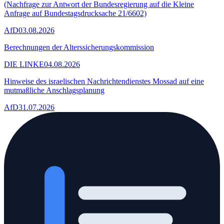
(Nachfrage zur Antwort der Bundesregierung auf die Kleine
Anfrage auf Bundestagsdrucksache 21/6602)
AfD
03.08.2026
Berechnungen der Alterssicherungskommission
DIE LINKE
04.08.2026
Hinweise des israelischen Nachrichtendienstes Mossad auf eine
mutmaßliche Anschlagsplanung
AfD
31.07.2026