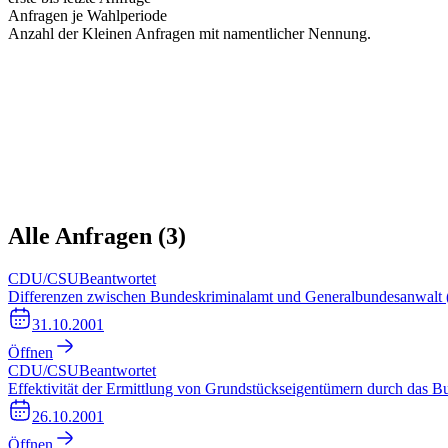
Anfragen je Wahlperiode
Anzahl der Kleinen Anfragen mit namentlicher Nennung.
Alle Anfragen (
3
)
CDU/CSU
Beantwortet
Differenzen zwischen Bundeskriminalamt und Generalbundesanwalt
31.10.2001
Öffnen
CDU/CSU
Beantwortet
Effektivität der Ermittlung von Grundstückseigentümern durch da
26.10.2001
Öffnen