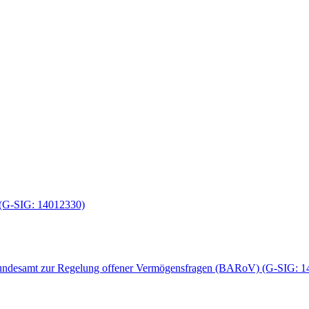
 (G-SIG: 14012330)
s Bundesamt zur Regelung offener Vermögensfragen (BARoV) (G-SIG: 