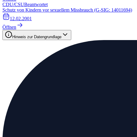
CDU/CSU
Beantwortet
Schutz von Kindern vor sexuellem Missbrauch (G-SIG: 14011694)
12.02.2001
Öffnen
Hinweis zur Datengrundlage