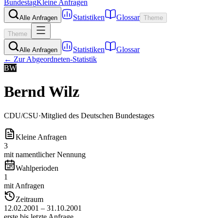
Bundestag
Kleine Anfragen
Statistiken
Glossar
Alle Anfragen
Theme
Theme
Statistiken
Glossar
Alle Anfragen
← Zur Abgeordneten-Statistik
BW
Bernd Wilz
CDU/CSU
·
Mitglied des Deutschen Bundestages
Kleine Anfragen
3
mit namentlicher Nennung
Wahlperioden
1
mit Anfragen
Zeitraum
12.02.2001 – 31.10.2001
erste bis letzte Anfrage