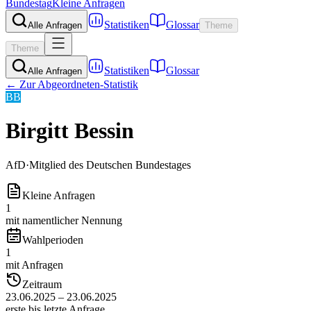
Bundestag
Kleine Anfragen
Statistiken
Glossar
Alle Anfragen
Theme
Theme
Statistiken
Glossar
Alle Anfragen
← Zur Abgeordneten-Statistik
BB
Birgitt Bessin
AfD
·
Mitglied des Deutschen Bundestages
Kleine Anfragen
1
mit namentlicher Nennung
Wahlperioden
1
mit Anfragen
Zeitraum
23.06.2025 – 23.06.2025
erste bis letzte Anfrage