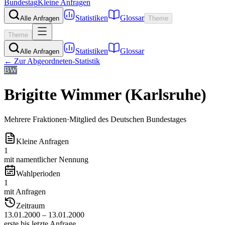
Bundestag
Kleine Anfragen
Statistiken
Glossar
Alle Anfragen
Theme
Theme
Statistiken
Glossar
Alle Anfragen
← Zur Abgeordneten-Statistik
BW
Brigitte Wimmer (Karlsruhe)
Mehrere Fraktionen
·
Mitglied des Deutschen Bundestages
Kleine Anfragen
1
mit namentlicher Nennung
Wahlperioden
1
mit Anfragen
Zeitraum
13.01.2000 – 13.01.2000
erste bis letzte Anfrage