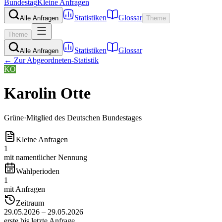
Bundestag
Kleine Anfragen
Statistiken
Glossar
Alle Anfragen
Theme
Theme
Statistiken
Glossar
Alle Anfragen
← Zur Abgeordneten-Statistik
KO
Karolin Otte
Grüne
·
Mitglied des Deutschen Bundestages
Kleine Anfragen
1
mit namentlicher Nennung
Wahlperioden
1
mit Anfragen
Zeitraum
29.05.2026 – 29.05.2026
erste bis letzte Anfrage