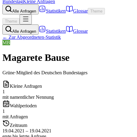
Bundestag
Kleine Anfragen
Statistiken
Glossar
Alle Anfragen
Theme
Theme
Statistiken
Glossar
Alle Anfragen
← Zur Abgeordneten-Statistik
MB
Magarete Bause
Grüne
·
Mitglied des Deutschen Bundestages
Kleine Anfragen
1
mit namentlicher Nennung
Wahlperioden
1
mit Anfragen
Zeitraum
19.04.2021 – 19.04.2021
erste bis letzte Anfrage