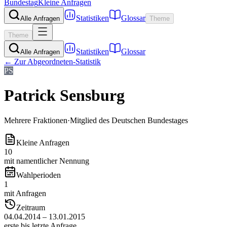
Bundestag
Kleine Anfragen
Statistiken
Glossar
Alle Anfragen
Theme
Theme
Statistiken
Glossar
Alle Anfragen
← Zur Abgeordneten-Statistik
PS
Patrick Sensburg
Mehrere Fraktionen
·
Mitglied des Deutschen Bundestages
Kleine Anfragen
10
mit namentlicher Nennung
Wahlperioden
1
mit Anfragen
Zeitraum
04.04.2014 – 13.01.2015
erste bis letzte Anfrage