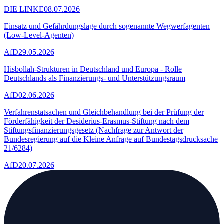
DIE LINKE
08.07.2026
Einsatz und Gefährdungslage durch sogenannte Wegwerfagenten
(Low-Level-Agenten)
AfD
29.05.2026
Hisbollah-Strukturen in Deutschland und Europa - Rolle
Deutschlands als Finanzierungs- und Unterstützungsraum
AfD
02.06.2026
Verfahrenstatsachen und Gleichbehandlung bei der Prüfung der
Förderfähigkeit der Desiderius-Erasmus-Stiftung nach dem
Stiftungsfinanzierungsgesetz (Nachfrage zur Antwort der
Bundesregierung auf die Kleine Anfrage auf Bundestagsdrucksache
21/6284)
AfD
20.07.2026