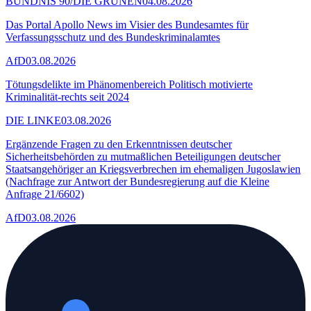
BÜNDNIS 90/DIE GRÜNEN
04.08.2026
Das Portal Apollo News im Visier des Bundesamtes für
Verfassungsschutz und des Bundeskriminalamtes
AfD
03.08.2026
Tötungsdelikte im Phänomenbereich Politisch motivierte
Kriminalität-rechts seit 2024
DIE LINKE
03.08.2026
Ergänzende Fragen zu den Erkenntnissen deutscher
Sicherheitsbehörden zu mutmaßlichen Beteiligungen deutscher
Staatsangehöriger an Kriegsverbrechen im ehemaligen Jugoslawien
(Nachfrage zur Antwort der Bundesregierung auf die Kleine
Anfrage 21/6602)
AfD
03.08.2026