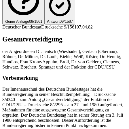
Kleine Anfrage
09/1561
Antwort
09/1587
Deutscher Bundestag
Drucksache 9/1561
07.04.82
Gesamtverteidigung
der Abgeordneten Dr. Jentsch (Wiesbaden), Gerlach (Obernau),
Röhner, Dr. Miltner, Dr. Laufs, Biehle, Weiß, Köster, Dr. Hennig,
Handlos, Frau Krone-Appuhn, Broll, Dr. von Geldern, Clemens,
Schwarz, Borchert, Spranger und der Fraktion der CDU/CSU
Vorbemerkung
Der Innenausschuß des Deutschen Bundestages hat die
Bundesregierung in seiner Beschlußempfehlung – Drucksache
8/4340 – zum Antrag „Gesamtverteidigung" der Fraktion der
CDU/CSU – Drucksache 8/2295 – am 27. Juni 1980 aufgefordert,
Maßnahmen für eine ausgewogene Gesamtverteidigung zu
ergreifen. Der Deutsche Bundestag hat in seiner Sitzung am 3. Juli
1980 entsprechend beschlossen. Dieser Aufforderung ist die
Bundesregierung bisher in keinem Punkt nachgekommen.