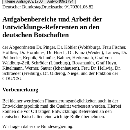
Kleine Anfrage
09/1703
Antwort
09/1794
Deutscher Bundestag
Drucksache 9/1703
01.06.82
Aufgabenbereiche und Arbeit der
Entwicklungs-Referenten an den
deutschen Botschaften
der Abgeordneten Dr. Pinger, Dr. Köhler (Wolfsburg), Frau Fischer,
Höffkes, Dr. Hornhues, Dr. Hüsch, Dr. Kunz (Weiden), Lamers, Dr.
Pohlmeier, Repnik, Schmöle, Bahner, Herkenrath, Graf von
Waldburg-Zeil, Schröder (Lüneburg), Rossmanith, Graf Huyn,
Kittelmann, Werner, Sauter (Ichenhausen), Frau Dr. Hellwig, Dr.
Schroeder (Freiburg), Dr. Olderog, Niegel und der Fraktion der
CDU/CSU
Vorbemerkung
Bei kleiner werdenden Finanzierungsmöglichkeiten auch in der
Entwicklungspolitik muß die Qualität verbessert werden. Hierbei
können die vor Ort tätigen Entwicklungs-Referenten an den
deutschen Botschaften eine wichtige Rolle übernehmen.
Wir fragen daher die Bundesregierung: