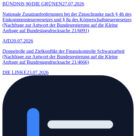
BÜNDNIS 90/DIE GRÜNEN
27.07.2026
Nationale Zusatzanforderungen bei der Zinsschranke nach § 4h des
Einkommensteuergesetzes und § 8a des Körperschaftsteuergesetzes
(Nachfrage zur Antwort der Bundesregierung auf die Kleine
Anfrage auf Bundestagsdrucksache 21/6091)
AfD
20.07.2026
Doppelrolle und Zielkonflikt der Finanzkontrolle Schwarzarbeit
(Nachfrage zur Antwort der Bundesregierung auf die Kleine
Anfrage auf Bundestagsdrucksache 21/4666)
DIE LINKE
23.07.2026