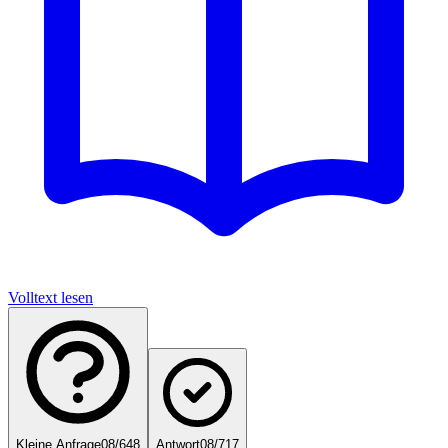
Volltext lesen
Kleine Anfrage
08/648
Antwort
08/717