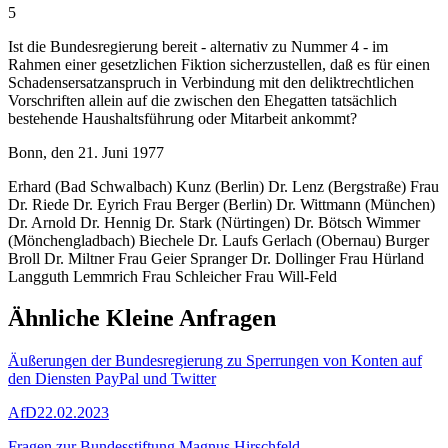
5
Ist die Bundesregierung bereit - alternativ zu Nummer 4 - im
Rahmen einer gesetzlichen Fiktion sicherzustellen, daß es für einen
Schadensersatzanspruch in Verbindung mit den deliktrechtlichen
Vorschriften allein auf die zwischen den Ehegatten tatsächlich
bestehende Haushaltsführung oder Mitarbeit ankommt?
Bonn, den 21. Juni 1977
Erhard (Bad Schwalbach) Kunz (Berlin) Dr. Lenz (Bergstraße) Frau
Dr. Riede Dr. Eyrich Frau Berger (Berlin) Dr. Wittmann (München)
Dr. Arnold Dr. Hennig Dr. Stark (Nürtingen) Dr. Bötsch Wimmer
(Mönchengladbach) Biechele Dr. Laufs Gerlach (Obernau) Burger
Broll Dr. Miltner Frau Geier Spranger Dr. Dollinger Frau Hürland
Langguth Lemmrich Frau Schleicher Frau Will-Feld
Ähnliche Kleine Anfragen
Äußerungen der Bundesregierung zu Sperrungen von Konten auf
den Diensten PayPal und Twitter
AfD
22.02.2023
Fragen zur Bundesstiftung Magnus Hirschfeld