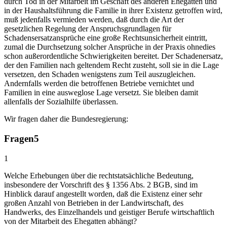
durch Tod in der Mitarbeit im Geschäft des anderen Ehegatten und
in der Haushaltsführung die Familie in ihrer Existenz getroffen wird,
muß jedenfalls vermieden werden, daß durch die Art der
gesetzlichen Regelung der Anspruchsgrundlagen für
Schadensersatzansprüche eine große Rechtsunsicherheit eintritt,
zumal die Durchsetzung solcher Ansprüche in der Praxis ohnedies
schon außerordentliche Schwierigkeiten bereitet. Der Schadenersatz,
der den Familien nach geltendem Recht zusteht, soll sie in die Lage
versetzen, den Schaden wenigstens zum Teil auszugleichen.
Andernfalls werden die betroffenen Betriebe vernichtet und
Familien in eine ausweglose Lage versetzt. Sie bleiben damit
allenfalls der Sozialhilfe überlassen.
Wir fragen daher die Bundesregierung:
Fragen
5
1
Welche Erhebungen über die rechtstatsächliche Bedeutung,
insbesondere der Vorschrift des § 1356 Abs. 2 BGB, sind im
Hinblick darauf angestellt worden, daß die Existenz einer sehr
großen Anzahl von Betrieben in der Landwirtschaft, des
Handwerks, des Einzelhandels und geistiger Berufe wirtschaftlich
von der Mitarbeit des Ehegatten abhängt?