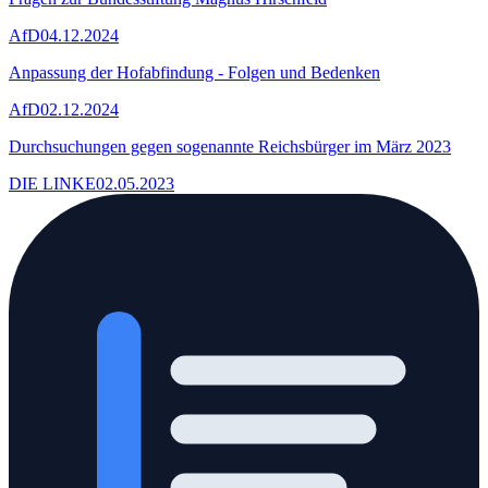
AfD
04.12.2024
Anpassung der Hofabfindung - Folgen und Bedenken
AfD
02.12.2024
Durchsuchungen gegen sogenannte Reichsbürger im März 2023
DIE LINKE
02.05.2023