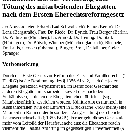
Tötung des mitarbeitenden Ehegatten
nach dem Ersten Eherechtsreformgesetz
der Abgeordneten Erhard (Bad Schwalbach), Kunz (Berlin), Dr.
Lenz (Bergstraße), Frau Dr. Riede, Dr. Eyrich, Frau Berger (Berlin),
Dr. Wittmann (München), Dr. Arnold, Dr. Hennig, Dr. Stark
(Nürtingen), Dr. Bötsch, Wimmer (Mönchengladbach), Biechele,
Dr. Laufs, Gerlach (Obernau), Burger, Broll, Dr. Miltner, Geier,
Spranger
Vorbemerkung
Durch das Erste Gesetz zur Reform des Ehe- und Familienrechts (1.
EheRG) ist die Bestimmung des § 1356 Abs. 2, nach der jeder
Ehegatte gesetzlich verpflichtet ist, im Beruf oder Geschäft des
anderen Ehegatten mitzuarbeiten, soweit dies nach den
Verhältnissen, in denen die Ehegatten leben, üblich ist (sog.
Mitarbeitspflicht), gestrichen worden. Künftig gibt es nur noch in
Ausnahmefällen (wie der Entwurf in Drucksache 7/650 meint) eine
Mitarbeit im Rahmen der besonderen Ausgestaltung der ehelichen
Lebensgemeinschaft (§ 1353 BGB). Ferner geht dieses Gesetz nicht
mehr vom Leitbild der Hausfrauenehe aus; die Ehegatten regeln
vielmehr die Haushaltsführung im gegenseitigen Einvernehmen (§