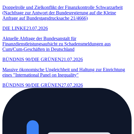
Doppelrolle und Zielkonflikt der Finanzkontrolle Schwarzarbeit
(Nachfrage zur Antwort der Bundesregierung auf die Kleine
Anfrage auf Bundestagsdrucksache 21/4666)
DIE LINKE
23.07.2026
Aktuelle Abfrage der Bundesanstalt für
Finanzdienstleistungsaufsicht zu Schadensmeldungen aus
Cum/Cum-Geschäften in Deutschland
BÜNDNIS 90/DIE GRÜNEN
21.07.2026
Massive ökonomische Ungleichheit und Haltung zur Einrichtung
eines "International Panel on Inequality"
BÜNDNIS 90/DIE GRÜNEN
27.07.2026