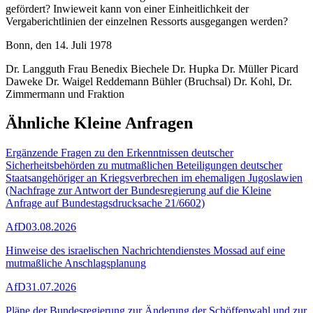
gefördert? Inwieweit kann von einer Einheitlichkeit der
Vergaberichtlinien der einzelnen Ressorts ausgegangen werden?
Bonn, den 14. Juli 1978
Dr. Langguth Frau Benedix Biechele Dr. Hupka Dr. Müller Picard
Daweke Dr. Waigel Reddemann Bühler (Bruchsal) Dr. Kohl, Dr.
Zimmermann und Fraktion
Ähnliche Kleine Anfragen
Ergänzende Fragen zu den Erkenntnissen deutscher
Sicherheitsbehörden zu mutmaßlichen Beteiligungen deutscher
Staatsangehöriger an Kriegsverbrechen im ehemaligen Jugoslawien
(Nachfrage zur Antwort der Bundesregierung auf die Kleine
Anfrage auf Bundestagsdrucksache 21/6602)
AfD
03.08.2026
Hinweise des israelischen Nachrichtendienstes Mossad auf eine
mutmaßliche Anschlagsplanung
AfD
31.07.2026
Pläne der Bundesregierung zur Änderung der Schöffenwahl und zur