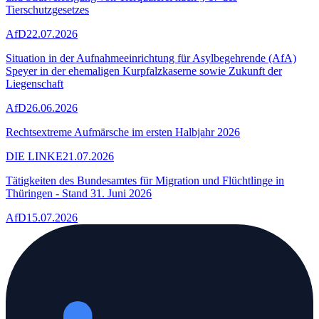
Tierschutzgesetzes
AfD
22.07.2026
Situation in der Aufnahmeeinrichtung für Asylbegehrende (AfA)
Speyer in der ehemaligen Kurpfalzkaserne sowie Zukunft der
Liegenschaft
AfD
26.06.2026
Rechtsextreme Aufmärsche im ersten Halbjahr 2026
DIE LINKE
21.07.2026
Tätigkeiten des Bundesamtes für Migration und Flüchtlinge in
Thüringen - Stand 31. Juni 2026
AfD
15.07.2026