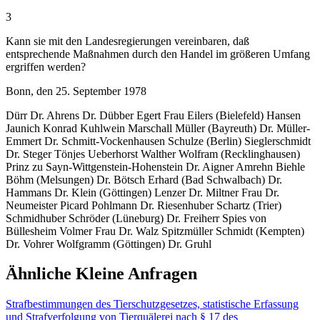
3
Kann sie mit den Landesregierungen vereinbaren, daß
entsprechende Maßnahmen durch den Handel im größeren Umfang
ergriffen werden?
Bonn, den 25. September 1978
Dürr Dr. Ahrens Dr. Dübber Egert Frau Eilers (Bielefeld) Hansen
Jaunich Konrad Kuhlwein Marschall Müller (Bayreuth) Dr. Müller-
Emmert Dr. Schmitt-Vockenhausen Schulze (Berlin) Sieglerschmidt
Dr. Steger Tönjes Ueberhorst Walther Wolfram (Recklinghausen)
Prinz zu Sayn-Wittgenstein-Hohenstein Dr. Aigner Amrehn Biehle
Böhm (Melsungen) Dr. Bötsch Erhard (Bad Schwalbach) Dr.
Hammans Dr. Klein (Göttingen) Lenzer Dr. Miltner Frau Dr.
Neumeister Picard Pohlmann Dr. Riesenhuber Schartz (Trier)
Schmidhuber Schröder (Lüneburg) Dr. Freiherr Spies von
Büllesheim Volmer Frau Dr. Walz Spitzmüller Schmidt (Kempten)
Dr. Vohrer Wolfgramm (Göttingen) Dr. Gruhl
Ähnliche Kleine Anfragen
Strafbestimmungen des Tierschutzgesetzes, statistische Erfassung
und Strafverfolgung von Tierquälerei nach § 17 des