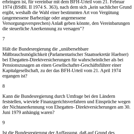
erbringen ist, für vereinbar mit dem BFH-Urteil vom 21. Februar
1974 (BStBl. II 1974 S. 363), nach dem sich „kein sachlicher Grund
ergibt, weshalb die Wahl einer bestimmten Art von Vergütung
(angemessene Barbezüge oder angemessene
Versorgungsversprechen) Anlaß geben könnte, den Vereinbarungen
die steuerliche Anerkennung zu versagen"?
7
Hält die Bundesregierung die „unübersehbare
Mißbrauchsmöglichkeit (Parlamentarischer Staatssekretär Haehser)
bei Ehegatten-Direktversicherungen für wahrscheinlicher als bei
Pensionszusagen an einen Gesellschafter-Geschäftsführer einer
Kapitalgesellschaft, zu der das BFH-Urteil vom 21. April 1974
ergangen ist?
8
Kann die Bundesregierung durch Umfrage bei den Ländern
feststellen, wieviele Finanzgerichtsverfahren und Einsprüche wegen
der Nichtanerkennung von Ehegatten- Direktversicherungen am 30.
Juni 1979 anhängig waren?
9
Ist die Bundesregierung der Auffassung, daß auf Grund des