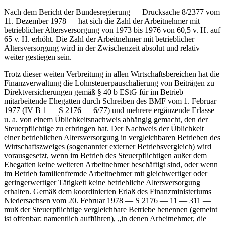
Nach dem Bericht der Bundesregierung — Drucksache 8/2377 vom
11. Dezember 1978 — hat sich die Zahl der Arbeitnehmer mit
betrieblicher Altersversorgung von 1973 bis 1976 von 60,5 v. H. auf
65 v. H. erhöht. Die Zahl der Arbeitnehmer mit betrieblicher
Altersversorgung wird in der Zwischenzeit absolut und relativ
weiter gestiegen sein.
Trotz dieser weiten Verbreitung in allen Wirtschaftsbereichen hat die
Finanzverwaltung die Lohnsteuerpauschalierung von Beiträgen zu
Direktversicherungen gemäß § 40 b EStG für im Betrieb
mitarbeitende Ehegatten durch Schreiben des BMF vom 1. Februar
1977 (IV B 1 — S 2176 — 6/77) und mehrere ergänzende Erlasse
u. a. von einem Üblichkeitsnachweis abhängig gemacht, den der
Steuerpflichtige zu erbringen hat. Der Nachweis der Üblichkeit
einer betrieblichen Altersversorgung in vergleichbaren Betrieben des
Wirtschaftszweiges (sogenannter externer Betriebsvergleich) wird
vorausgesetzt, wenn im Betrieb des Steuerpflichtigen außer dem
Ehegatten keine weiteren Arbeitnehmer beschäftigt sind, oder wenn
im Betrieb familienfremde Arbeitnehmer mit gleichwertiger oder
geringerwertiger Tätigkeit keine betriebliche Altersversorgung
erhalten. Gemäß dem koordinierten Erlaß des Finanzministeriums
Niedersachsen vom 20. Februar 1978 — S 2176 — 11 — 311 —
muß der Steuerpflichtige vergleichbare Betriebe benennen (gemeint
ist offenbar: namentlich aufführen), „in denen Arbeitnehmer, die