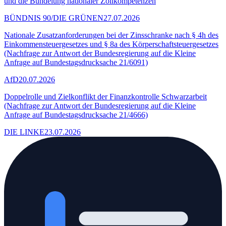
und die Bündelung nationaler Zollkompetenzen
BÜNDNIS 90/DIE GRÜNEN
27.07.2026
Nationale Zusatzanforderungen bei der Zinsschranke nach § 4h des
Einkommensteuergesetzes und § 8a des Körperschaftsteuergesetzes
(Nachfrage zur Antwort der Bundesregierung auf die Kleine
Anfrage auf Bundestagsdrucksache 21/6091)
AfD
20.07.2026
Doppelrolle und Zielkonflikt der Finanzkontrolle Schwarzarbeit
(Nachfrage zur Antwort der Bundesregierung auf die Kleine
Anfrage auf Bundestagsdrucksache 21/4666)
DIE LINKE
23.07.2026