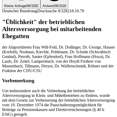
Kleine Anfrage
08/3282
Antwort
08/3318
Deutscher Bundestag
Drucksache 8/3282
18.10.79
"Üblichkeit" der betrieblichen
Altersversorgung bei mitarbeitenden
Ehegatten
der Abgeordneten Frau Will-Feld, Dr. Dollinger, Dr. George, Hauser
(Krefeld), Neuhaus, Kiechle, Pohlmann, Dr. Schulte (Schwäbisch
Gmünd), Pieroth, Sauter (Epfendorf), Frau Hoffmann (Hoya), Dr.
Laufs, Dr. Zeitel, Lampersbach, von der Heydt Freiherr von
Massenbach, Tillmann, Dreyer, Dr. Waffenschmidt, Röhner und der
Fraktion der CDU/CSU
Vorbemerkung
Um insbesondere auch die Verbreitung der betrieblichen
Altersversorgung in Klein- und Mittelbetrieben zu fördern, wurde
mit dem Gesetz zur Verbesserung der betrieblichen Altersversorgung
vom 19. Dezember 1974 die Pauschalierungsmöglichkeit für
Beiträge zu Pensionskassen und Direktversicherungen (§ 40 b
EStG) geregelt.