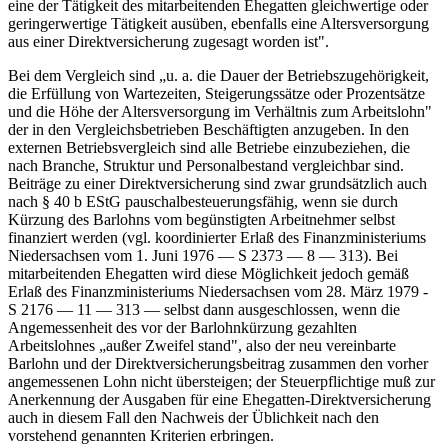
eine der Tätigkeit des mitarbeitenden Ehegatten gleichwertige oder
geringerwertige Tätigkeit ausüben, ebenfalls eine Altersversorgung
aus einer Direktversicherung zugesagt worden ist".
Bei dem Vergleich sind „u. a. die Dauer der Betriebszugehörigkeit,
die Erfüllung von Wartezeiten, Steigerungssätze oder Prozentsätze
und die Höhe der Altersversorgung im Verhältnis zum Arbeitslohn"
der in den Vergleichsbetrieben Beschäftigten anzugeben. In den
externen Betriebsvergleich sind alle Betriebe einzubeziehen, die
nach Branche, Struktur und Personalbestand vergleichbar sind.
Beiträge zu einer Direktversicherung sind zwar grundsätzlich auch
nach § 40 b EStG pauschalbesteuerungsfähig, wenn sie durch
Kürzung des Barlohns vom begünstigten Arbeitnehmer selbst
finanziert werden (vgl. koordinierter Erlaß des Finanzministeriums
Niedersachsen vom 1. Juni 1976 — S 2373 — 8 — 313). Bei
mitarbeitenden Ehegatten wird diese Möglichkeit jedoch gemäß
Erlaß des Finanzministeriums Niedersachsen vom 28. März 1979 -
S 2176 — 11 — 313 — selbst dann ausgeschlossen, wenn die
Angemessenheit des vor der Barlohnkürzung gezahlten
Arbeitslohnes „außer Zweifel stand", also der neu vereinbarte
Barlohn und der Direktversicherungsbeitrag zusammen den vorher
angemessenen Lohn nicht übersteigen; der Steuerpflichtige muß zur
Anerkennung der Ausgaben für eine Ehegatten-Direktversicherung
auch in diesem Fall den Nachweis der Üblichkeit nach den
vorstehend genannten Kriterien erbringen.