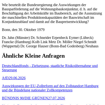
Wie beurteilt die Bundesregierung die Auswirkungen der
Bausparförderung auf die Wohnungsbaukonjunktur, d. h. auf die
Beschäftigung der Arbeitskräfte im Baubereich, auf die Ausnutzung
der maschinellen Produktionskapazitäten der Bauwirtschaft im
Konjunkturablauf und damit auf die Baupreisentwicklung?
Bonn, den 30. Oktober 1979
Dr. Jahn (Münster) Dr. Schneider Erpenbeck Eymer (Lübeck)
Francke (Hamburg) Kolb Link Metz Dr. Möller Niegel Schmidt
(Wuppertal) Dr. George Hauser (Bonn-Bad Godesberg) Neuhaus
Ähnliche Kleine Anfragen
Deutschlandfonds - Zielsetzung, staatliche Risikoübernahme und
Steuerung
AfD
29.06.2026
Auswirkungen der EU-Zollreform auf den Zollstandort Hamburg
und die Bündelung nationaler Zollkompetenzen
BÜNDNIS 90/DIE GRÜNEN
27.07.2026