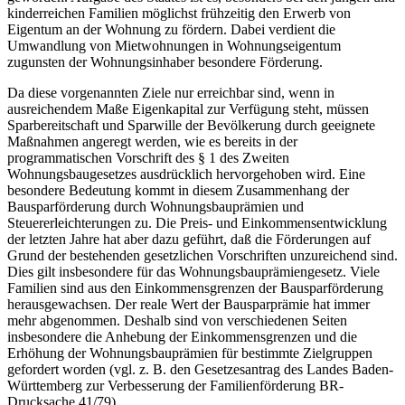
kinderreichen Familien möglichst frühzeitig den Erwerb von
Eigentum an der Wohnung zu fördern. Dabei verdient die
Umwandlung von Mietwohnungen in Wohnungseigentum
zugunsten der Wohnungsinhaber besondere Förderung.
Da diese vorgenannten Ziele nur erreichbar sind, wenn in
ausreichendem Maße Eigenkapital zur Verfügung steht, müssen
Sparbereitschaft und Sparwille der Bevölkerung durch geeignete
Maßnahmen angeregt werden, wie es bereits in der
programmatischen Vorschrift des § 1 des Zweiten
Wohnungsbaugesetzes ausdrücklich hervorgehoben wird. Eine
besondere Bedeutung kommt in diesem Zusammenhang der
Bausparförderung durch Wohnungsbauprämien und
Steuererleichterungen zu. Die Preis- und Einkommensentwicklung
der letzten Jahre hat aber dazu geführt, daß die Förderungen auf
Grund der bestehenden gesetzlichen Vorschriften unzureichend sind.
Dies gilt insbesondere für das Wohnungsbauprämiengesetz. Viele
Familien sind aus den Einkommensgrenzen der Bausparförderung
herausgewachsen. Der reale Wert der Bausparprämie hat immer
mehr abgenommen. Deshalb sind von verschiedenen Seiten
insbesondere die Anhebung der Einkommensgrenzen und die
Erhöhung der Wohnungsbauprämien für bestimmte Zielgruppen
gefordert worden (vgl. z. B. den Gesetzesantrag des Landes Baden-
Württemberg zur Verbesserung der Familienförderung BR-
Drucksache 41/79).