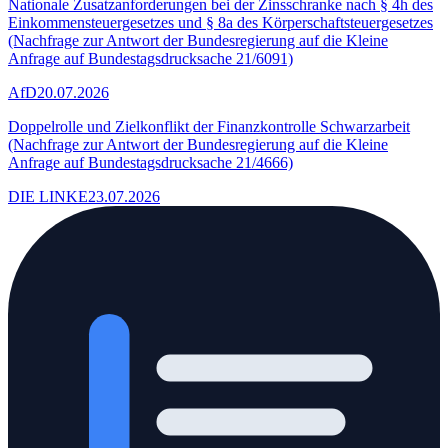
Nationale Zusatzanforderungen bei der Zinsschranke nach § 4h des
Einkommensteuergesetzes und § 8a des Körperschaftsteuergesetzes
(Nachfrage zur Antwort der Bundesregierung auf die Kleine
Anfrage auf Bundestagsdrucksache 21/6091)
AfD
20.07.2026
Doppelrolle und Zielkonflikt der Finanzkontrolle Schwarzarbeit
(Nachfrage zur Antwort der Bundesregierung auf die Kleine
Anfrage auf Bundestagsdrucksache 21/4666)
DIE LINKE
23.07.2026