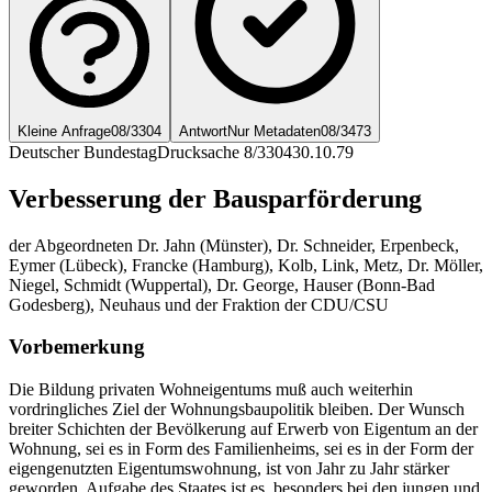
Kleine Anfrage
08/3304
Antwort
Nur Metadaten
08/3473
Deutscher Bundestag
Drucksache 8/3304
30.10.79
Verbesserung der Bausparförderung
der Abgeordneten Dr. Jahn (Münster), Dr. Schneider, Erpenbeck,
Eymer (Lübeck), Francke (Hamburg), Kolb, Link, Metz, Dr. Möller,
Niegel, Schmidt (Wuppertal), Dr. George, Hauser (Bonn-Bad
Godesberg), Neuhaus und der Fraktion der CDU/CSU
Vorbemerkung
Die Bildung privaten Wohneigentums muß auch weiterhin
vordringliches Ziel der Wohnungsbaupolitik bleiben. Der Wunsch
breiter Schichten der Bevölkerung auf Erwerb von Eigentum an der
Wohnung, sei es in Form des Familienheims, sei es in der Form der
eigengenutzten Eigentumswohnung, ist von Jahr zu Jahr stärker
geworden. Aufgabe des Staates ist es, besonders bei den jungen und