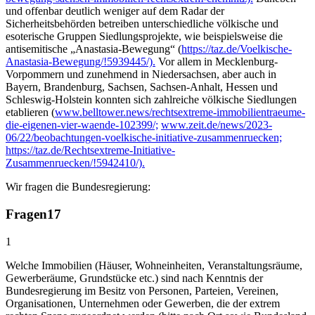
und offenbar deutlich weniger auf dem Radar der
Sicherheitsbehörden betreiben unterschiedliche völkische und
esoterische Gruppen Siedlungsprojekte, wie beispielsweise die
antisemitische „Anastasia-Bewegung“ (
https://taz.de/Voelkische-
Anastasia-Bewegung/!5939445/).
Vor allem in Mecklenburg-
Vorpommern und zunehmend in Niedersachsen, aber auch in
Bayern, Brandenburg, Sachsen, Sachsen-Anhalt, Hessen und
Schleswig-Holstein konnten sich zahlreiche völkische Siedlungen
etablieren (
www.belltower.news/rechtsextreme-immobilientraeume-
die-eigenen-vier-waende-102399/;
www.zeit.de/news/2023-
06/22/beobachtungen-voelkische-initiative-zusammenruecken;
https://taz.de/Rechtsextreme-Initiative-
Zusammenruecken/!5942410/).
Wir fragen die Bundesregierung:
Fragen
17
1
Welche Immobilien (Häuser, Wohneinheiten, Veranstaltungsräume,
Gewerberäume, Grundstücke etc.) sind nach Kenntnis der
Bundesregierung im Besitz von Personen, Parteien, Vereinen,
Organisationen, Unternehmen oder Gewerben, die der extrem