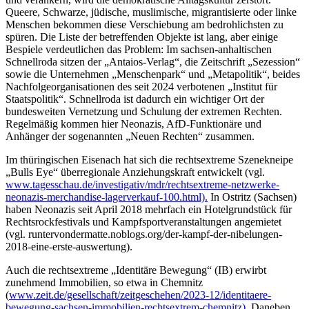
Queere, Schwarze, jüdische, muslimische, migrantisierte oder linke
Menschen bekommen diese Verschiebung am bedrohlichsten zu
spüren. Die Liste der betreffenden Objekte ist lang, aber einige
Bespiele verdeutlichen das Problem: Im sachsen-anhaltischen
Schnellroda sitzen der „Antaios-Verlag“, die Zeitschrift „Sezession“
sowie die Unternehmen „Menschenpark“ und „Metapolitik“, beides
Nachfolgeorganisationen des seit 2024 verbotenen „Institut für
Staatspolitik“. Schnellroda ist dadurch ein wichtiger Ort der
bundesweiten Vernetzung und Schulung der extremen Rechten.
Regelmäßig kommen hier Neonazis, AfD-Funktionäre und
Anhänger der sogenannten „Neuen Rechten“ zusammen.
Im thüringischen Eisenach hat sich die rechtsextreme Szenekneipe
„Bulls Eye“ überregionale Anziehungskraft entwickelt (vgl.
www.tagesschau.de/investigativ/mdr/rechtsextreme-netzwerke-
neonazis-merchandise-lagerverkauf-100.html).
In Ostritz (Sachsen)
haben Neonazis seit April 2018 mehrfach ein Hotelgrundstück für
Rechtsrockfestivals und Kampfsportveranstaltungen angemietet
(vgl. runtervondermatte.noblogs.org/der-kampf-der-nibelungen-
2018-eine-erste-auswertung).
Auch die rechtsextreme „Identitäre Bewegung“ (IB) erwirbt
zunehmend Immobilien, so etwa in Chemnitz
(
www.zeit.de/gesellschaft/zeitgeschehen/2023-12/identitaere-
bewegung-sachsen-immobilien-rechtsextrem-chemnitz).
Daneben