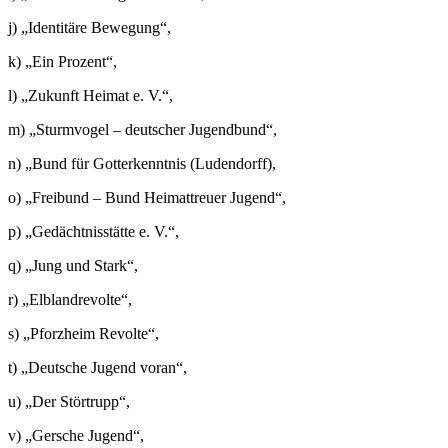
j) „Identitäre Bewegung“,
k) „Ein Prozent“,
l) „Zukunft Heimat e. V.“,
m) „Sturmvogel – deutscher Jugendbund“,
n) „Bund für Gotterkenntnis (Ludendorff),
o) „Freibund – Bund Heimattreuer Jugend“,
p) „Gedächtnisstätte e. V.“,
q) „Jung und Stark“,
r) „Elblandrevolte“,
s) „Pforzheim Revolte“,
t) „Deutsche Jugend voran“,
u) „Der Störtrupp“,
v) „Gersche Jugend“,