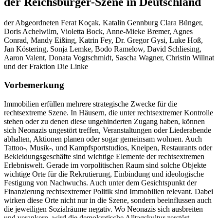
der Reichsbürger-Szene in Deutschland
der Abgeordneten Ferat Koçak, Katalin Gennburg Clara Bünger,
Doris Achelwilm, Violetta Bock, Anne-Mieke Bremer, Agnes
Conrad, Mandy Eißing, Katrin Fey, Dr. Gregor Gysi, Luke Hoß,
Jan Köstering, Sonja Lemke, Bodo Ramelow, David Schliesing,
Aaron Valent, Donata Vogtschmidt, Sascha Wagner, Christin Willnat
und der Fraktion Die Linke
Vorbemerkung
Immobilien erfüllen mehrere strategische Zwecke für die
rechtsextreme Szene. In Häusern, die unter rechtsextremer Kontrolle
stehen oder zu denen diese ungehinderten Zugang haben, können
sich Neonazis ungestört treffen, Veranstaltungen oder Liederabende
abhalten, Aktionen planen oder sogar gemeinsam wohnen. Auch
Tattoo-, Musik-, und Kampfsportstudios, Kneipen, Restaurants oder
Bekleidungsgeschäfte sind wichtige Elemente der rechtsextremen
Erlebniswelt. Gerade im vorpolitischen Raum sind solche Objekte
wichtige Orte für die Rekrutierung, Einbindung und ideologische
Festigung von Nachwuchs. Auch unter dem Gesichtspunkt der
Finanzierung rechtsextremer Politik sind Immobilien relevant. Dabei
wirken diese Orte nicht nur in die Szene, sondern beeinflussen auch
die jeweiligen Sozialräume negativ. Wo Neonazis sich ausbreiten
und verankern, wird die demokratische Alltagskultur zerstört.