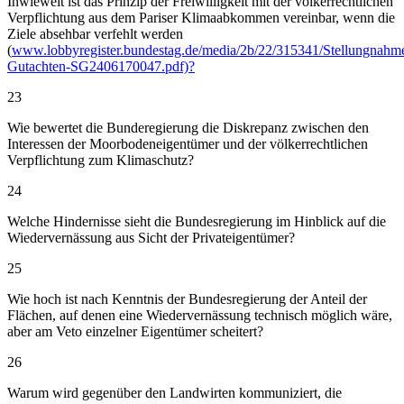
Inwieweit ist das Prinzip der Freiwilligkeit mit der völkerrechtlichen
Verpflichtung aus dem Pariser Klimaabkommen vereinbar, wenn die
Ziele absehbar verfehlt werden
(
www.lobbyregister.bundestag.de/media/2b/22/315341/Stellungnahm
Gutachten-SG2406170047.pdf)?
23
Wie bewertet die Bunderegierung die Diskrepanz zwischen den
Interessen der Moorbodeneigentümer und der völkerrechtlichen
Verpflichtung zum Klimaschutz?
24
Welche Hindernisse sieht die Bundesregierung im Hinblick auf die
Wiedervernässung aus Sicht der Privateigentümer?
25
Wie hoch ist nach Kenntnis der Bundesregierung der Anteil der
Flächen, auf denen eine Wiedervernässung technisch möglich wäre,
aber am Veto einzelner Eigentümer scheitert?
26
Warum wird gegenüber den Landwirten kommuniziert, die