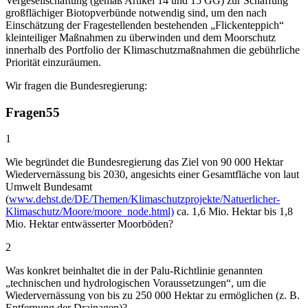
Vergesellschaftung (gemäß Artikel 14 und 15 GG) zur Schaffung
großflächiger Biotopverbünde notwendig sind, um den nach
Einschätzung der Fragestellenden bestehenden „Flickenteppich“
kleinteiliger Maßnahmen zu überwinden und dem Moorschutz
innerhalb des Portfolio der Klimaschutzmaßnahmen die gebührliche
Priorität einzuräumen.
Wir fragen die Bundesregierung:
Fragen
55
1
Wie begründet die Bundesregierung das Ziel von 90 000 Hektar
Wiedervernässung bis 2030, angesichts einer Gesamtfläche von laut
Umwelt Bundesamt
(
www.dehst.de/DE/Themen/Klimaschutzprojekte/Natuerlicher-
Klimaschutz/Moore/moore_node.html)
ca. 1,6 Mio. Hektar bis 1,8
Mio. Hektar entwässerter Moorböden?
2
Was konkret beinhaltet die in der Palu-Richtlinie genannten
„technischen und hydrologischen Voraussetzungen“, um die
Wiedervernässung von bis zu 250 000 Hektar zu ermöglichen (z. B.
Entfernung der Drainagen)?