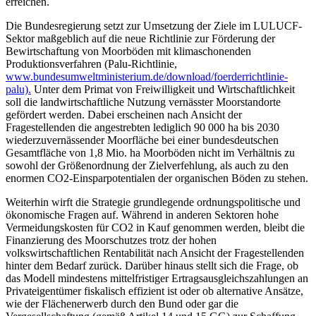
erreichen.
Die Bundesregierung setzt zur Umsetzung der Ziele im LULUCF-
Sektor maßgeblich auf die neue Richtlinie zur Förderung der
Bewirtschaftung von Moorböden mit klimaschonenden
Produktionsverfahren (Palu-Richtlinie,
www.bundesumweltministerium.de/download/foerderrichtlinie-
palu).
Unter dem Primat von Freiwilligkeit und Wirtschaftlichkeit
soll die landwirtschaftliche Nutzung vernässter Moorstandorte
gefördert werden. Dabei erscheinen nach Ansicht der
Fragestellenden die angestrebten lediglich 90 000 ha bis 2030
wiederzuvernässender Moorfläche bei einer bundesdeutschen
Gesamtfläche von 1,8 Mio. ha Moorböden nicht im Verhältnis zu
sowohl der Größenordnung der Zielverfehlung, als auch zu den
enormen CO2-Einsparpotentialen der organischen Böden zu stehen.
Weiterhin wirft die Strategie grundlegende ordnungspolitische und
ökonomische Fragen auf. Während in anderen Sektoren hohe
Vermeidungskosten für CO2 in Kauf genommen werden, bleibt die
Finanzierung des Moorschutzes trotz der hohen
volkswirtschaftlichen Rentabilität nach Ansicht der Fragestellenden
hinter dem Bedarf zurück. Darüber hinaus stellt sich die Frage, ob
das Modell mindestens mittelfristiger Ertragsausgleichszahlungen an
Privateigentümer fiskalisch effizient ist oder ob alternative Ansätze,
wie der Flächenerwerb durch den Bund oder gar die