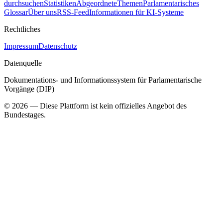
durchsuchen
Statistiken
Abgeordnete
Themen
Parlamentarisches
Glossar
Über uns
RSS-Feed
Informationen für KI-Systeme
Rechtliches
Impressum
Datenschutz
Datenquelle
Dokumentations- und Informationssystem für Parlamentarische
Vorgänge (DIP)
©
2026
— Diese Plattform ist kein offizielles Angebot des
Bundestages.