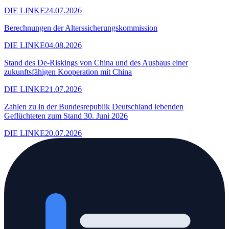
DIE LINKE
24.07.2026
Berechnungen der Alterssicherungskommission
DIE LINKE
04.08.2026
Stand des De-Riskings von China und des Ausbaus einer
zukunftsfähigen Kooperation mit China
DIE LINKE
21.07.2026
Zahlen zu in der Bundesrepublik Deutschland lebenden
Geflüchteten zum Stand 30. Juni 2026
DIE LINKE
20.07.2026