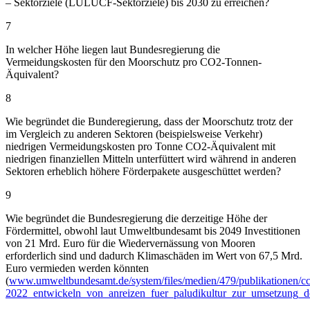
– Sektorziele (LULUCF-Sektorziele) bis 2030 zu erreichen?
7
In welcher Höhe liegen laut Bundesregierung die
Vermeidungskosten für den Moorschutz pro CO2-Tonnen-
Äquivalent?
8
Wie begründet die Bunderegierung, dass der Moorschutz trotz der
im Vergleich zu anderen Sektoren (beispielsweise Verkehr)
niedrigen Vermeidungskosten pro Tonne CO2-Äquivalent mit
niedrigen finanziellen Mitteln unterfüttert wird während in anderen
Sektoren erheblich höhere Förderpakete ausgeschüttet werden?
9
Wie begründet die Bundesregierung die derzeitige Höhe der
Fördermittel, obwohl laut Umweltbundesamt bis 2049 Investitionen
von 21 Mrd. Euro für die Wiedervernässung von Mooren
erforderlich sind und dadurch Klimaschäden im Wert von 67,5 Mrd.
Euro vermieden werden könnten
(
www.umweltbundesamt.de/system/files/medien/479/publikationen/c
2022_entwickeln_von_anreizen_fuer_paludikultur_zur_umsetzung_d