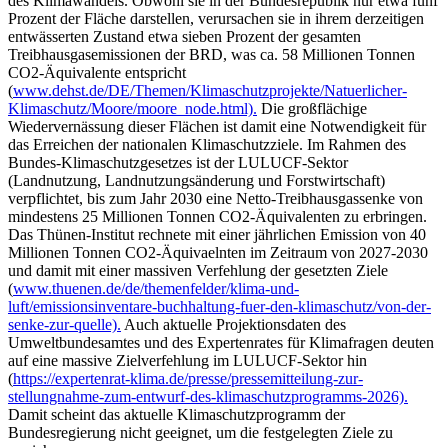
des Klimawandels. Obwohl sie in der Bundesrepublik nur etwa fünf
Prozent der Fläche darstellen, verursachen sie in ihrem derzeitigen
entwässerten Zustand etwa sieben Prozent der gesamten
Treibhausgasemissionen der BRD, was ca. 58 Millionen Tonnen
CO2-Äquivalente entspricht
(
www.dehst.de/DE/Themen/Klimaschutzprojekte/Natuerlicher-
Klimaschutz/Moore/moore_node.html).
Die großflächige
Wiedervernässung dieser Flächen ist damit eine Notwendigkeit für
das Erreichen der nationalen Klimaschutzziele. Im Rahmen des
Bundes-Klimaschutzgesetzes ist der LULUCF-Sektor
(Landnutzung, Landnutzungsänderung und Forstwirtschaft)
verpflichtet, bis zum Jahr 2030 eine Netto-Treibhausgassenke von
mindestens 25 Millionen Tonnen CO2-Äquivalenten zu erbringen.
Das Thünen-Institut rechnete mit einer jährlichen Emission von 40
Millionen Tonnen CO2-Äquivaelnten im Zeitraum von 2027-2030
und damit mit einer massiven Verfehlung der gesetzten Ziele
(
www.thuenen.de/de/themenfelder/klima-und-
luft/emissionsinventare-buchhaltung-fuer-den-klimaschutz/von-der-
senke-zur-quelle).
Auch aktuelle Projektionsdaten des
Umweltbundesamtes und des Expertenrates für Klimafragen deuten
auf eine massive Zielverfehlung im LULUCF-Sektor hin
(
https://expertenrat-klima.de/presse/pressemitteilung-zur-
stellungnahme-zum-entwurf-des-klimaschutzprogramms-2026).
Damit scheint das aktuelle Klimaschutzprogramm der
Bundesregierung nicht geeignet, um die festgelegten Ziele zu