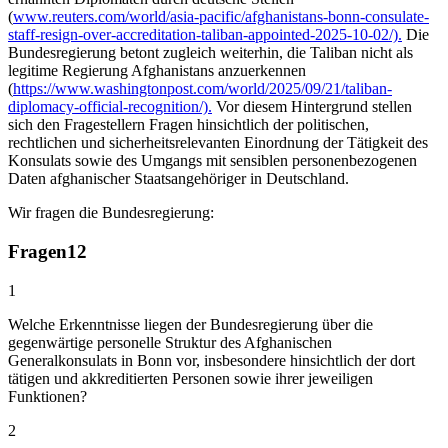
(
www.reuters.com/world/asia-pacific/afghanistans-bonn-consulate-
staff-resign-over-accreditation-taliban-appointed-2025-10-02/).
Die
Bundesregierung betont zugleich weiterhin, die Taliban nicht als
legitime Regierung Afghanistans anzuerkennen
(
https://www.washingtonpost.com/world/2025/09/21/taliban-
diplomacy-official-recognition/).
Vor diesem Hintergrund stellen
sich den Fragestellern Fragen hinsichtlich der politischen,
rechtlichen und sicherheitsrelevanten Einordnung der Tätigkeit des
Konsulats sowie des Umgangs mit sensiblen personenbezogenen
Daten afghanischer Staatsangehöriger in Deutschland.
Wir fragen die Bundesregierung:
Fragen
12
1
Welche Erkenntnisse liegen der Bundesregierung über die
gegenwärtige personelle Struktur des Afghanischen
Generalkonsulats in Bonn vor, insbesondere hinsichtlich der dort
tätigen und akkreditierten Personen sowie ihrer jeweiligen
Funktionen?
2