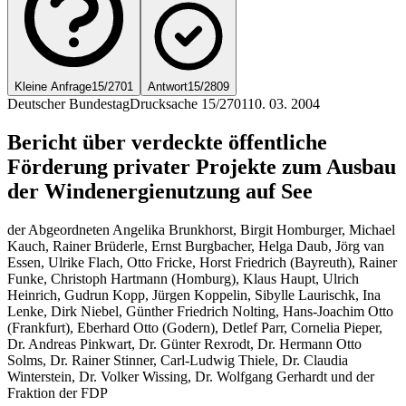
Kleine Anfrage
15/2701
Antwort
15/2809
Deutscher Bundestag
Drucksache 15/2701
10. 03. 2004
Bericht über verdeckte öffentliche
Förderung privater Projekte zum Ausbau
der Windenergienutzung auf See
der Abgeordneten Angelika Brunkhorst, Birgit Homburger, Michael
Kauch, Rainer Brüderle, Ernst Burgbacher, Helga Daub, Jörg van
Essen, Ulrike Flach, Otto Fricke, Horst Friedrich (Bayreuth), Rainer
Funke, Christoph Hartmann (Homburg), Klaus Haupt, Ulrich
Heinrich, Gudrun Kopp, Jürgen Koppelin, Sibylle Laurischk, Ina
Lenke, Dirk Niebel, Günther Friedrich Nolting, Hans-Joachim Otto
(Frankfurt), Eberhard Otto (Godern), Detlef Parr, Cornelia Pieper,
Dr. Andreas Pinkwart, Dr. Günter Rexrodt, Dr. Hermann Otto
Solms, Dr. Rainer Stinner, Carl-Ludwig Thiele, Dr. Claudia
Winterstein, Dr. Volker Wissing, Dr. Wolfgang Gerhardt und der
Fraktion der FDP