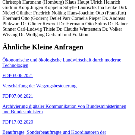
Christoph Hartmann (Homburg) Klaus Haupt Ulrich Heinrich
Gudrun Kopp Jürgen Koppelin Sibylle Laurischk Ina Lenke Dirk
Niebel Günther Friedrich Nolting Hans-Joachim Otto (Frankfurt)
Eberhard Otto (Godern) Detlef Parr Cornelia Pieper Dr. Andreas
Pinkwart Dr. Günter Rexrodt Dr. Hermann Otto Solms Dr. Rainer
Stinner Carl-Ludwig Thiele Dr. Claudia Winterstein Dr. Volker
Wissing Dr. Wolfgang Gerhardt und Fraktion
Ähnliche Kleine Anfragen
Ökonomische und ökologische Landwirtschaft durch moderne
Technologien
FDP
03.06.2021
Verschärfung der Wegzugsbesteuerung
FDP
07.06.2021
Archivierung digitaler Kommunikation von Bundesministerinnen
und Bundesministern
FDP
17.02.2020
Beauftragte, Sonderbeauftragte und Koordinatoren der