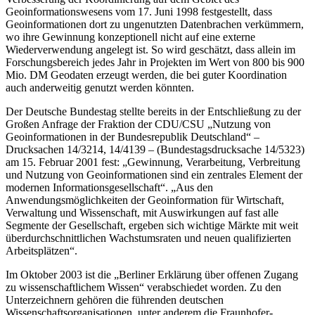
Geoinformationswesens vom 17. Juni 1998 festgestellt, dass
Geoinformationen dort zu ungenutzten Datenbrachen verkümmern,
wo ihre Gewinnung konzeptionell nicht auf eine externe
Wiederverwendung angelegt ist. So wird geschätzt, dass allein im
Forschungsbereich jedes Jahr in Projekten im Wert von 800 bis 900
Mio. DM Geodaten erzeugt werden, die bei guter Koordination
auch anderweitig genutzt werden könnten.
Der Deutsche Bundestag stellte bereits in der Entschließung zu der
Großen Anfrage der Fraktion der CDU/CSU „Nutzung von
Geoinformationen in der Bundesrepublik Deutschland“ –
Drucksachen 14/3214, 14/4139 – (Bundestagsdrucksache 14/5323)
am 15. Februar 2001 fest: „Gewinnung, Verarbeitung, Verbreitung
und Nutzung von Geoinformationen sind ein zentrales Element der
modernen Informationsgesellschaft“. „Aus den
Anwendungsmöglichkeiten der Geoinformation für Wirtschaft,
Verwaltung und Wissenschaft, mit Auswirkungen auf fast alle
Segmente der Gesellschaft, ergeben sich wichtige Märkte mit weit
überdurchschnittlichen Wachstumsraten und neuen qualifizierten
Arbeitsplätzen“.
Im Oktober 2003 ist die „Berliner Erklärung über offenen Zugang
zu wissenschaftlichem Wissen“ verabschiedet worden. Zu den
Unterzeichnern gehören die führenden deutschen
Wissenschaftsorganisationen, unter anderem die Fraunhofer-