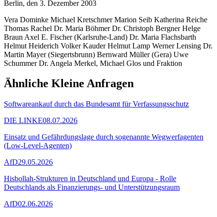
Berlin, den 3. Dezember 2003
Vera Dominke Michael Kretschmer Marion Seib Katherina Reiche
Thomas Rachel Dr. Maria Böhmer Dr. Christoph Bergner Helge
Braun Axel E. Fischer (Karlsruhe-Land) Dr. Maria Flachsbarth
Helmut Heiderich Volker Kauder Helmut Lamp Werner Lensing Dr.
Martin Mayer (Siegertsbrunn) Bernward Müller (Gera) Uwe
Schummer Dr. Angela Merkel, Michael Glos und Fraktion
Ähnliche Kleine Anfragen
Softwareankauf durch das Bundesamt für Verfassungsschutz
DIE LINKE
08.07.2026
Einsatz und Gefährdungslage durch sogenannte Wegwerfagenten
(Low-Level-Agenten)
AfD
29.05.2026
Hisbollah-Strukturen in Deutschland und Europa - Rolle
Deutschlands als Finanzierungs- und Unterstützungsraum
AfD
02.06.2026