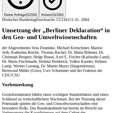
Kleine Anfrage
15/2341
Antwort
15/2461
Deutscher Bundestag
Drucksache 15/2341
13. 01. 2004
Umsetzung der „Berliner Deklaration“ in
den Geo- und Umweltwissenschaften
der Abgeordneten Vera Dominke, Michael Kretschmer, Marion
Seib, Katherina Reiche, Thomas Rachel, Dr. Maria Böhmer, Dr.
Christoph Bergner, Helge Braun, Axel E. Fischer (Karlsruhe-Land),
Dr. Maria Flachsbarth, Helmut Heiderich, Volker Kauder, Helmut
Lamp, Werner Lensing, Dr. Martin Mayer (Siegertsbrunn),
Bernward Müller (Gera), Uwe Schummer und der Fraktion der
CDU/CSU
Vorbemerkung
Geoinformationen bilden einen wichtigen Standortfaktor und einen
Schlüssel zu wirtschaftlichem Wachstum. Bei der Nutzung dieser
Potenziale spielen die Geo- und Umweltwissenschaften eine
besondere Rolle. Das Bundeskabinett hat bereits im Bericht zur
Verbesserung der Koordinierung auf dem Gebiet des