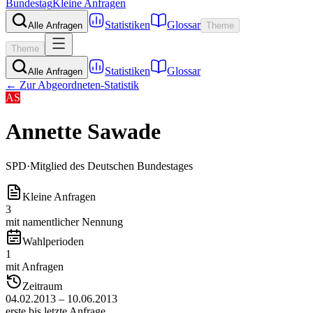
Bundestag
Kleine Anfragen
Statistiken
Glossar
Alle Anfragen
Theme
Theme
Statistiken
Glossar
Alle Anfragen
← Zur Abgeordneten-Statistik
AS
Annette Sawade
SPD
·
Mitglied des Deutschen Bundestages
Kleine Anfragen
3
mit namentlicher Nennung
Wahlperioden
1
mit Anfragen
Zeitraum
04.02.2013 – 10.06.2013
erste bis letzte Anfrage