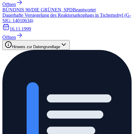
Öffnen
BÜNDNIS 90/DIE GRÜNEN, SPD
Beantwortet
Dauerhafte Versiegelung des Reaktorsarkophags in Tschernobyl (G-
SIG: 14010634)
16.11.1999
Öffnen
Hinweis zur Datengrundlage