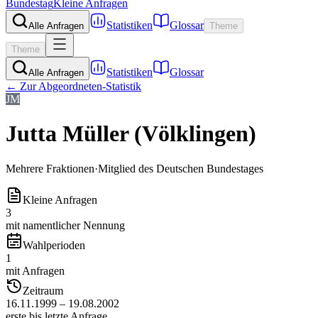
Bundestag
Kleine Anfragen
Statistiken
Glossar
Alle Anfragen
Theme
Theme
Statistiken
Glossar
Alle Anfragen
← Zur Abgeordneten-Statistik
JM
Jutta Müller (Völklingen)
Mehrere Fraktionen
·
Mitglied des Deutschen Bundestages
Kleine Anfragen
3
mit namentlicher Nennung
Wahlperioden
1
mit Anfragen
Zeitraum
16.11.1999 – 19.08.2002
erste bis letzte Anfrage