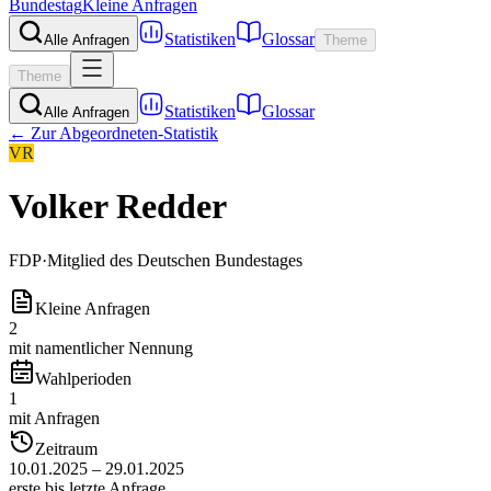
Bundestag
Kleine Anfragen
Statistiken
Glossar
Alle Anfragen
Theme
Theme
Statistiken
Glossar
Alle Anfragen
← Zur Abgeordneten-Statistik
VR
Volker Redder
FDP
·
Mitglied des Deutschen Bundestages
Kleine Anfragen
2
mit namentlicher Nennung
Wahlperioden
1
mit Anfragen
Zeitraum
10.01.2025 – 29.01.2025
erste bis letzte Anfrage