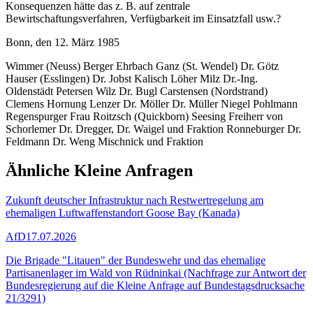
Konsequenzen hätte das z. B. auf zentrale
Bewirtschaftungsverfahren, Verfügbarkeit im Einsatzfall usw.?
Bonn, den 12. März 1985
Wimmer (Neuss) Berger Ehrbach Ganz (St. Wendel) Dr. Götz
Hauser (Esslingen) Dr. Jobst Kalisch Löher Milz Dr.-Ing.
Oldenstädt Petersen Wilz Dr. Bugl Carstensen (Nordstrand)
Clemens Hornung Lenzer Dr. Möller Dr. Müller Niegel Pohlmann
Regenspurger Frau Roitzsch (Quickborn) Seesing Freiherr von
Schorlemer Dr. Dregger, Dr. Waigel und Fraktion Ronneburger Dr.
Feldmann Dr. Weng Mischnick und Fraktion
Ähnliche Kleine Anfragen
Zukunft deutscher Infrastruktur nach Restwertregelung am
ehemaligen Luftwaffenstandort Goose Bay (Kanada)
AfD
17.07.2026
Die Brigade "Litauen" der Bundeswehr und das ehemalige
Partisanenlager im Wald von Rüdninkai (Nachfrage zur Antwort der
Bundesregierung auf die Kleine Anfrage auf Bundestagsdrucksache
21/3291)