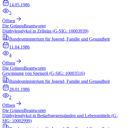
14.05.1986
5
Öffnen
Die Grünen
Beantwortet
Diäthylenglykol in Zellglas (G-SIG: 10003939)
Bundesministerium für Jugend, Familie und Gesundheit
11.04.1986
4
Öffnen
Die Grünen
Beantwortet
Gewinnung von Speiseöl (G-SIG: 10003516)
Bundesministerium für Jugend, Familie und Gesundheit
28.01.1986
2
Öffnen
Die Grünen
Beantwortet
Diäthylenglykol in Bedarfsgegenständen und Lebensmitteln (G-
SIG: 10002999)