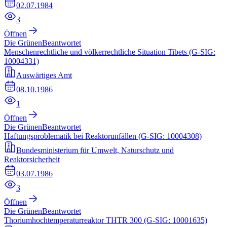
02.07.1984
3
Öffnen
Die Grünen
Beantwortet
Menschenrechtliche und völkerrechtliche Situation Tibets (G-SIG:
10004331)
Auswärtiges Amt
08.10.1986
1
Öffnen
Die Grünen
Beantwortet
Haftungsproblematik bei Reaktorunfällen (G-SIG: 10004308)
Bundesministerium für Umwelt, Naturschutz und
Reaktorsicherheit
03.07.1986
3
Öffnen
Die Grünen
Beantwortet
Thoriumhochtemperaturreaktor THTR 300 (G-SIG: 10001635)