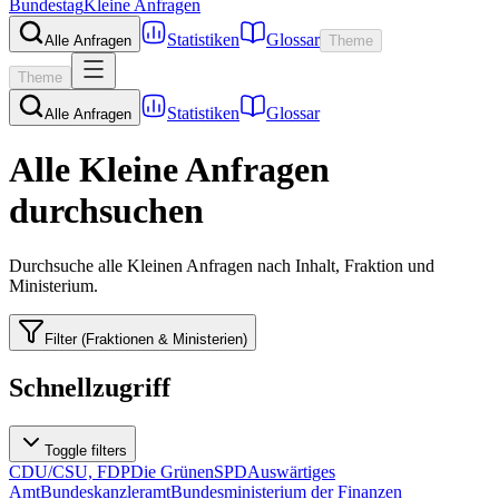
Bundestag
Kleine Anfragen
Statistiken
Glossar
Alle Anfragen
Theme
Theme
Statistiken
Glossar
Alle Anfragen
Alle Kleine Anfragen
durchsuchen
Durchsuche alle Kleinen Anfragen nach Inhalt, Fraktion und
Ministerium.
Filter (Fraktionen & Ministerien)
Schnellzugriff
Toggle filters
CDU/CSU, FDP
Die Grünen
SPD
Auswärtiges
Amt
Bundeskanzleramt
Bundesministerium der Finanzen