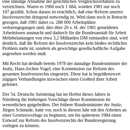
eine ständige Abnahme der gerichtlichen Vergleichsverfahren zu
verzeichnen. Waren es 1960 noch 1 684, wurden 1981 nur noch
107 gezählt. Schon daraus ist ersichtlich, daß eine Reform unseres
Insolvenzrechts dringend notwendig ist. Wird dann noch in Betracht
gezogen, daß 1981 dabei ca. 288 000 Arbeitsplätze
verlorengegangen sind, dies über 20 v. H. der 1981 gemeldeten
Arbeitslosen ausmacht und dadurch für die Bundesanstalt für Arbeit
Mehrbelastungen von etwa 3,2 Milliarden DM entstanden sind, wird
deutlich, daß die Reform des Insolvenzrechts kein bloßes rechtliches
Problem mehr ist, sondern als gewichtige gesellschaftliche Aufgabe
angesehen werden muß.
Mit Recht hat deshalb bereits 1978 der damalige Bundesminister der
Justiz, Hans-Jochen Vogel, eine Kommission zur Reform des
gesamten Insolvenzrechts eingesetzt. Diese hat in begrüßenswert
zügigen Verhandlungen inzwischen einen Großteil ihrer Arbeit
geleistet.
Der 54. Deutsche Juristentag hat im Herbst dieses Jahres in
Nürnberg die bisherigen Vorschläge dieser Kommission im
wesentlichen gutgeheißen. Der frühere Bundesminister der Justiz,
Jürgen Schmude, hatte vor, noch in diesem Jahr mit den Arbeiten an
einer Gesetzesvorlage zu beginnen, um bis spätestens 1984 einen
Entwurf zur Reform des Insolvenzrechts der Bundesregierung
vorlegen zu können.