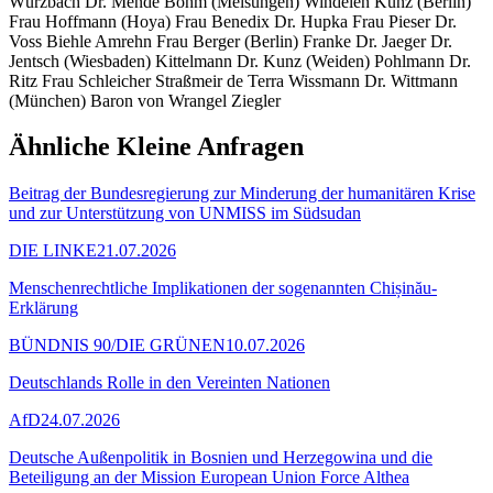
Würzbach Dr. Mende Böhm (Melsungen) Windelen Kunz (Berlin)
Frau Hoffmann (Hoya) Frau Benedix Dr. Hupka Frau Pieser Dr.
Voss Biehle Amrehn Frau Berger (Berlin) Franke Dr. Jaeger Dr.
Jentsch (Wiesbaden) Kittelmann Dr. Kunz (Weiden) Pohlmann Dr.
Ritz Frau Schleicher Straßmeir de Terra Wissmann Dr. Wittmann
(München) Baron von Wrangel Ziegler
Ähnliche Kleine Anfragen
Beitrag der Bundesregierung zur Minderung der humanitären Krise
und zur Unterstützung von UNMISS im Südsudan
DIE LINKE
21.07.2026
Menschenrechtliche Implikationen der sogenannten Chișinău-
Erklärung
BÜNDNIS 90/DIE GRÜNEN
10.07.2026
Deutschlands Rolle in den Vereinten Nationen
AfD
24.07.2026
Deutsche Außenpolitik in Bosnien und Herzegowina und die
Beteiligung an der Mission European Union Force Althea