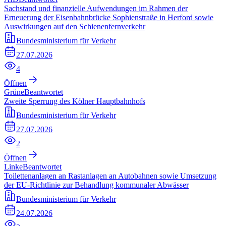
Sachstand und finanzielle Aufwendungen im Rahmen der
Erneuerung der Eisenbahnbrücke Sophienstraße in Herford sowie
Auswirkungen auf den Schienenfernverkehr
Bundesministerium für Verkehr
27.07.2026
4
Öffnen
Grüne
Beantwortet
Zweite Sperrung des Kölner Hauptbahnhofs
Bundesministerium für Verkehr
27.07.2026
2
Öffnen
Linke
Beantwortet
Toilettenanlagen an Rastanlagen an Autobahnen sowie Umsetzung
der EU-Richtlinie zur Behandlung kommunaler Abwässer
Bundesministerium für Verkehr
24.07.2026