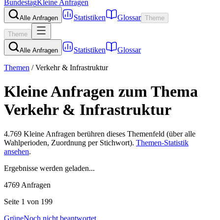
Bundestag
Kleine Anfragen
Statistiken
Glossar
Alle Anfragen
Theme
Theme
Statistiken
Glossar
Alle Anfragen
Themen
/
Verkehr & Infrastruktur
Kleine Anfragen zum Thema
Verkehr & Infrastruktur
4.769
Kleine Anfragen berühren dieses Themenfeld (über alle
Wahlperioden, Zuordnung per Stichwort).
Themen-Statistik
ansehen
.
Ergebnisse werden geladen...
4769
Anfragen
Seite
1
von 199
Grüne
Noch nicht beantwortet