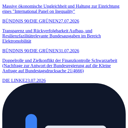
Massive ökonomische Ungleichheit und Haltung zur Einrichtung
eines "International Panel on Inequality"
BÜNDNIS 90/DIE GRÜNEN
27.07.2026
Transparenz und Rückverfolgbarkeit Aufbau- und
Resilienzfazilitätrelevante Bundesausgaben im Bereich
Elektromobilität
BÜNDNIS 90/DIE GRÜNEN
31.07.2026
Doppelrolle und Zielkonflikt der Finanzkontrolle Schwarzarbeit
(Nachfrage zur Antwort der Bundesregierung auf die Kleine
Anfrage auf Bundestagsdrucksache 21/4666)
DIE LINKE
23.07.2026