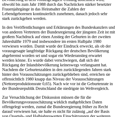
obwohl bis zum Jahr 1988 durch das Nachrücken stärker besetzter
Frauenjahrgänge in das Heiratsalter die Zahlen der
Lebendgeborenen kontinuierlich zunehmen, danach jedoch sehr
stark zurückgehen werden.
In den Veröffentlichungen und Erklärungen des Bundeskanzlers und
von anderen Vertretern der Bundesregierung der jüngsten Zeit ist mit
großem Nachdruck auf einen Anstieg der Geburten in der zweiten
Jahreshälfte 1979 und insbesondere im ersten Halbjahr 1980
verwiesen worden. Damit wurde der Eindruck erweckt, als ob der
vorausgesagte langfristige Rückgang der deutschen Bevölkerung
abgebremst worden sei und sogar ein Wiederanstieg erwartet
werden könne. Es wurde dabei verschwiegen, daß sich der
Rückgang der Inlandsbevölkerung keineswegs verlangsamt hat.
Nachdem die Geburtenzahlen in den zurückliegenden Jahren stark
hinter den Vorausschätzungen zurückgeblieben sind, erreichen sie
offensichtlich 1980 knapp das Niveau der Vorausschätzungen
(Nettoreproduktionsrate 0,65). Nach wie vor ist die Geburtenrate in
der Bundesrepublik Deutschland die niedrigste im Weltvergleich.
Zur Versachlichung der Diskussion müssen die für die
Bevölkerungsvorausschätzung wirklich maßgeblichen Daten
offengelegt werden, zumal die Bundesregierung früher zu Recht
darauf verwiesen hat, sie halte es nicht für zulässig „auf der Basis
von Quartals- und Halbjahreswerten Einschätzungen der weiteren