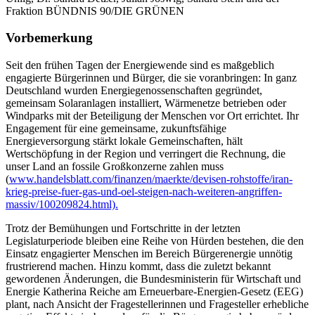
Fraktion BÜNDNIS 90/DIE GRÜNEN
Vorbemerkung
Seit den frühen Tagen der Energiewende sind es maßgeblich
engagierte Bürgerinnen und Bürger, die sie voranbringen: In ganz
Deutschland wurden Energiegenossenschaften gegründet,
gemeinsam Solaranlagen installiert, Wärmenetze betrieben oder
Windparks mit der Beteiligung der Menschen vor Ort errichtet. Ihr
Engagement für eine gemeinsame, zukunftsfähige
Energieversorgung stärkt lokale Gemeinschaften, hält
Wertschöpfung in der Region und verringert die Rechnung, die
unser Land an fossile Großkonzerne zahlen muss
(
www.handelsblatt.com/finanzen/maerkte/devisen-rohstoffe/iran-
krieg-preise-fuer-gas-und-oel-steigen-nach-weiteren-angriffen-
massiv/100209824.html).
Trotz der Bemühungen und Fortschritte in der letzten
Legislaturperiode bleiben eine Reihe von Hürden bestehen, die den
Einsatz engagierter Menschen im Bereich Bürgerenergie unnötig
frustrierend machen. Hinzu kommt, dass die zuletzt bekannt
gewordenen Änderungen, die Bundesministerin für Wirtschaft und
Energie Katherina Reiche am Erneuerbare-Energien-Gesetz (EEG)
plant, nach Ansicht der Fragestellerinnen und Fragesteller erhebliche